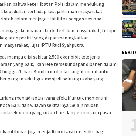
laskan bahwa keterlibatan Polri dalam mendukung
 kepedulian terhadap kesejahteraan masyarakat
ntah dalam menjaga stabilitas pangan nasional.
 menjaga keamanan dan ketertiban masyarakat, tetapi
kegiatan positif yang dapat meningkatkan
masyarakat,” ujar IPTU Rudi Syahputra.
BERIT
l mampu diisi sekitar 2.500 ekor bibit lele jenis
raan yang baik, ikan lele tersebut dapat dipanen dalam
60 hingga 70 hari. Kondisi ini dinilai sangat membantu
r pangan sekaligus menjadi peluang usaha yang
kuriang menjadi solusi yang efektif untuk memenuhi
ota Baru dan wilayah sekitarnya. Selain mudah
ki nilai ekonomi yang cukup baik dan permintaan pasar
kamtibmas juga menjadi motivasi tersendiri bagi