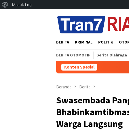
Tentang
Masuk Log
Loncat
WordPress
ke
konten
BERITA
KRIMINAL
POLITIK
OTO
BERITA OTOMOTIF
Berita Olahraga
Konten Spesial
Beranda
Berita
Swasembada Panga
Bhabinkamtibmas
Warga Langsung