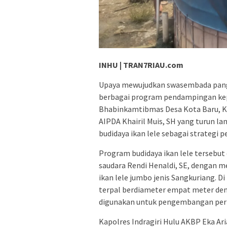
INHU | TRAN7RIAU.com
Upaya mewujudkan swasembada pangan
berbagai program pendampingan kepa
Bhabinkamtibmas Desa Kota Baru, Ke
AIPDA Khairil Muis, SH yang turun
budidaya ikan lele sebagai strategi
Program budidaya ikan lele tersebut
saudara Rendi Henaldi, SE, dengan
ikan lele jumbo jenis Sangkuriang. D
terpal berdiameter empat meter den
digunakan untuk pengembangan perik
Kapolres Indragiri Hulu AKBP Eka Aria