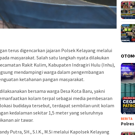
 terus digencarkan jajaran Polsek Kelayang melalui
OTOM
da masyarakat. Salah satu langkah nyata dilakukan
camatan Rakit Kulim, Kabupaten Indragiri Hulu (Inhu),
 langsung mendampingi warga dalam pengembangan
 penguatan ketahanan pangan masyarakat.
 dilaksanakan bersama warga Desa Kota Baru, yakni
 memanfaatkan kolam terpal sebagai media pembesaran
i lokasi budidaya tersebut, terdapat sembilan unit kolam
gan kedalaman sekitar 1,5 meter yang seluruhnya
BERITA
anan air tawar.
Polres
ndy Putra, SH., S.I.K., M.Si melalui Kapolsek Kelayang