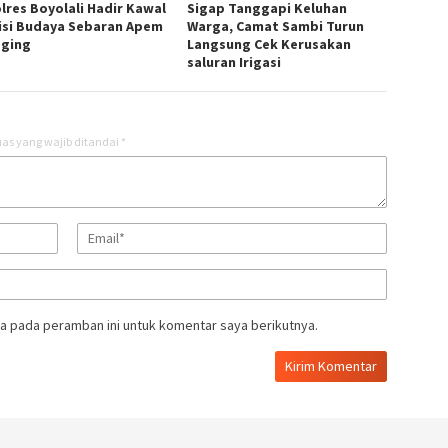
lres Boyolali Hadir Kawal
Sigap Tanggapi Keluhan
isi Budaya Sebaran Apem
Warga, Camat Sambi Turun
ging
Langsung Cek Kerusakan
saluran Irigasi
as yang wajib ditandai
*
a pada peramban ini untuk komentar saya berikutnya.