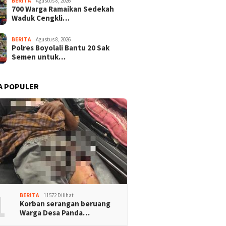
BERITA
Agustus 8, 2026
700 Warga Ramaikan Sedekah
Waduk Cengkli…
BERITA
Agustus 8, 2026
Polres Boyolali Bantu 20 Sak
Semen untuk…
A POPULER
1
BERITA
11572 Dilihat
Korban serangan beruang
Warga Desa Panda…