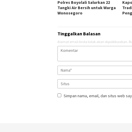
Polres Boyolali Salurkan 22
Kapo
Tangki Air Bersih untuk Warga
Trad
Wonosegoro
Peng
Tinggalkan Balasan
Alamat email Anda tidak akan dipublikasikan.
Ru
Simpan nama, email, dan situs web say