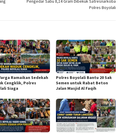
Yang
Pengedar Sabu 8,14 Gram Dibekuk Satresnarkoba
Polres Boyolali
Warga Ramaikan Sedekah
Polres Boyolali Bantu 20 Sak
k Cengklik, Polres
Semen untuk Rabat Beton
lali Siaga
Jalan Masjid Al Faqih