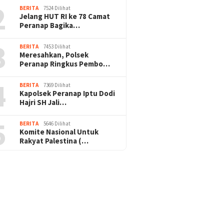
2
BERITA
7524 Dilihat
Jelang HUT RI ke 78 Camat
Peranap Bagika…
3
BERITA
7453 Dilihat
Meresahkan, Polsek
Peranap Ringkus Pembo…
4
BERITA
7369 Dilihat
Kapolsek Peranap Iptu Dodi
Hajri SH Jali…
5
BERITA
5646 Dilihat
Komite Nasional Untuk
Rakyat Palestina (…