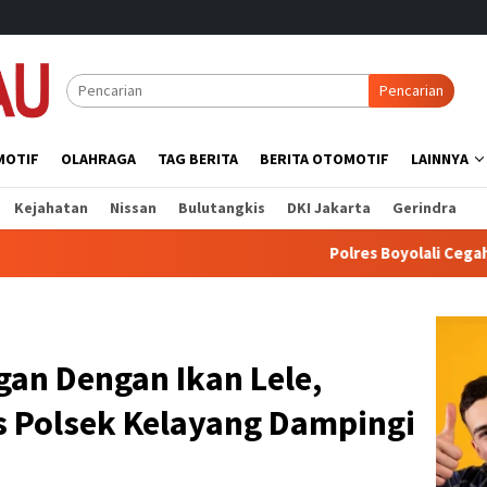
Pencarian
MOTIF
OLAHRAGA
TAG BERITA
BERITA OTOMOTIF
LAINNYA
Kejahatan
Nissan
Bulutangkis
DKI Jakarta
Gerindra
Polres Boyolali Cegah 3C Lewat Pat
n Dengan Ikan Lele,
 Polsek Kelayang Dampingi