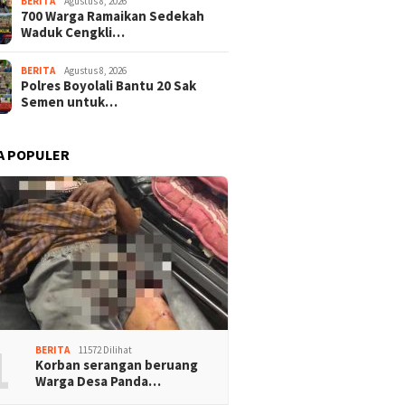
BERITA
Agustus 8, 2026
700 Warga Ramaikan Sedekah
Waduk Cengkli…
BERITA
Agustus 8, 2026
Polres Boyolali Bantu 20 Sak
Semen untuk…
A POPULER
1
BERITA
11572 Dilihat
Korban serangan beruang
Warga Desa Panda…