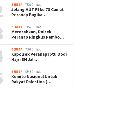
2
BERITA
7521 Dilihat
Jelang HUT RI ke 78 Camat
Peranap Bagika…
3
BERITA
7452 Dilihat
Meresahkan, Polsek
Peranap Ringkus Pembo…
4
BERITA
7368 Dilihat
Kapolsek Peranap Iptu Dodi
Hajri SH Jali…
5
BERITA
5645 Dilihat
Komite Nasional Untuk
Rakyat Palestina (…