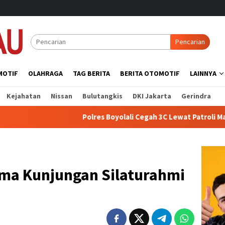
Pencarian
MOTIF
OLAHRAGA
TAG BERITA
BERITA OTOMOTIF
LAINNYA
Kejahatan
Nissan
Bulutangkis
DKI Jakarta
Gerindra
Polres Boyolali Cegah 3C Lewat Patroli Malam di Wilaya
ima Kunjungan Silaturahmi