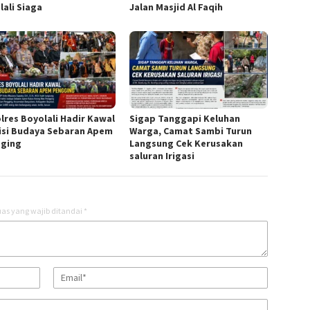
lali Siaga
Jalan Masjid Al Faqih
lres Boyolali Hadir Kawal
Sigap Tanggapi Keluhan
isi Budaya Sebaran Apem
Warga, Camat Sambi Turun
ging
Langsung Cek Kerusakan
saluran Irigasi
as yang wajib ditandai
*