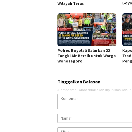
Boyo
Wilayah Teras
Polres Boyolali Salurkan 22
Kapo
Tangki Air Bersih untuk Warga
Trad
Wonosegoro
Peng
Tinggalkan Balasan
Alamat email Anda tidak akan dipublikasikan.
Ru