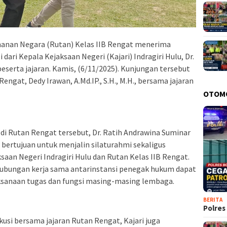
anan Negara (Rutan) Kelas IIB Rengat menerima
dari Kepala Kejaksaan Negeri (Kajari) Indragiri Hulu, Dr.
beserta jajaran. Kamis, (6/11/2025). Kunjungan tersebut
ngat, Dedy Irawan, A.Md.IP., S.H., M.H., bersama jajaran
OTOM
i Rutan Rengat tersebut, Dr. Ratih Andrawina Suminar
rtujuan untuk menjalin silaturahmi sekaligus
aan Negeri Indragiri Hulu dan Rutan Kelas IIB Rengat.
hubungan kerja sama antarinstansi penegak hukum dapat
ksanaan tugas dan fungsi masing-masing lembaga.
BERITA
Polres
usi bersama jajaran Rutan Rengat, Kajari juga