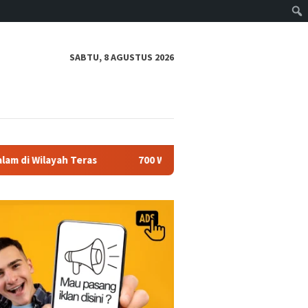
SABTU, 8 AGUSTUS 2026
h Teras
700 Warga Ramaikan Sedekah Waduk Cengklik, Polr