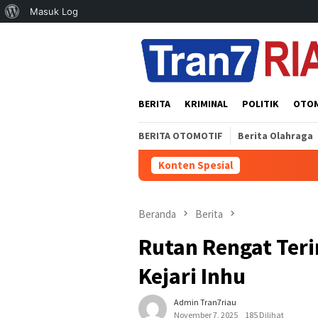
Tentang
Masuk Log
Loncat
WordPress
ke
konten
BERITA
KRIMINAL
POLITIK
OTO
BERITA OTOMOTIF
Berita Olahraga
Konten Spesial
Beranda
Berita
Rutan Rengat Ter
Kejari Inhu
Admin Tran7riau
November 7, 2025
185 Dilihat