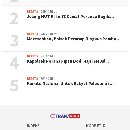
2
BERITA
7516 Dilihat
Jelang HUT RI ke 78 Camat Peranap Bagika…
3
BERITA
7445 Dilihat
Meresahkan, Polsek Peranap Ringkus Pembo…
4
BERITA
7363 Dilihat
Kapolsek Peranap Iptu Dodi Hajri SH Jali…
5
BERITA
5642 Dilihat
Komite Nasional Untuk Rakyat Palestina (…
INDEKS
KODE ETIK