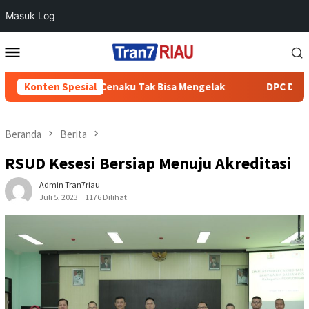
Masuk Log
Loncat
Menu
ke
Mobile
konten
di Batang Cenaku Tak Bisa Mengelak
Konten Spesial
DPC Demokrat Inhu 
Beranda
Berita
RSUD Kesesi Bersiap Menuju Akreditasi
Admin Tran7riau
Juli 5, 2023
1176 Dilihat