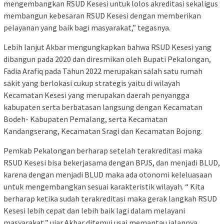
mengembangkan RSUD Kesesi untuk lolos akreditasi sekaligus
membangun kebesaran RSUD Kesesi dengan memberikan
pelayanan yang baik bagi masyarakat,” tegasnya.
Lebih lanjut Akbar mengungkapkan bahwa RSUD Kesesi yang
dibangun pada 2020 dan diresmikan oleh Bupati Pekalongan,
Fadia Arafiq pada Tahun 2022 merupakan salah satu rumah
sakit yang berlokasi cukup strategis yaitu di wilayah
Kecamatan Kesesi yang merupakan daerah penyangga
kabupaten serta berbatasan langsung dengan Kecamatan
Bodeh- Kabupaten Pemalang, serta Kecamatan
Kandangserang, Kecamatan Sragi dan Kecamatan Bojong.
Pemkab Pekalongan berharap setelah terakreditasi maka
RSUD Kesesi bisa bekerjasama dengan BPJS, dan menjadi BLUD,
karena dengan menjadi BLUD maka ada otonomi keleluasaan
untuk mengembangkan sesuai karakteristik wilayah. “ Kita
berharap ketika sudah terakreditasi maka gerak langkah RSUD
Kesesi lebih cepat dan lebih baik lagi dalam melayani
masyarakat,” ujar Akbar ditemui usai memantau jalannya