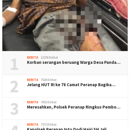
1
BERITA
11576 Dilihat
Korban serangan beruang Warga Desa Panda…
2
BERITA
7524 Dilihat
Jelang HUT RI ke 78 Camat Peranap Bagika…
3
BERITA
7455 Dilihat
Meresahkan, Polsek Peranap Ringkus Pembo…
BERITA
7372 Dilihat
Kapolsek Peranap Iptu Dodi Hajri SH Jali…