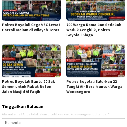
Polres Boyolali Cegah 3C Lewat
700 Warga Ramaikan Sedekah
Patroli Malam di Wilayah Teras
Waduk Cengklik, Polres
Boyolali Siaga
Polres Boyolali Bantu 20 Sak
Polres Boyolali Salurkan 22
Semen untuk Rabat Beton
Tangki Air Bersih untuk Warga
Jalan Masjid Al Faqih
Wonosegoro
Tinggalkan Balasan
Alamat email Anda tidak akan dipublikasikan.
Ruas yang wajib ditandai
*