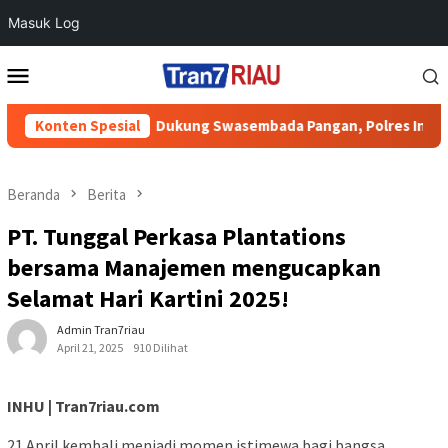
Masuk Log
Loncat
Menu
ke
Mobile
konten
rigi
Konten Spesial
Dukung Swasembada Pangan, Polres Inhu Pantau Per
Beranda
Berita
PT. Tunggal Perkasa Plantations
bersama Manajemen mengucapkan
Selamat Hari Kartini 2025!
Admin Tran7riau
April 21, 2025
910 Dilihat
INHU | Tran7riau.com
21 April kembali menjadi momen istimewa bagi bangsa