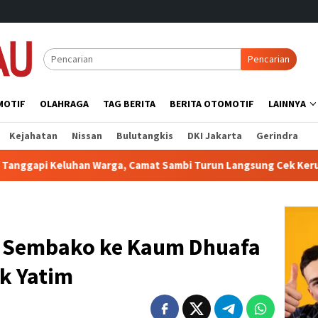
Pencarian
MOTIF
OLAHRAGA
TAG BERITA
BERITA OTOMOTIF
LAINNYA
Kejahatan
Nissan
Bulutangkis
DKI Jakarta
Gerindra
mat Sambi Turun Langsung Cek Kerusakan saluran Irigasi
i Sembako ke Kaum Dhuafa
k Yatim