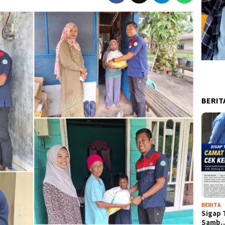
BERIT
BERITA
Sigap 
Samb