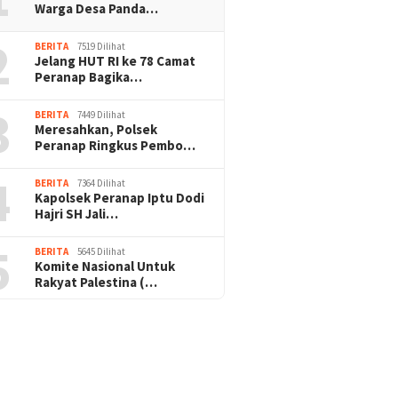
Warga Desa Panda…
2
BERITA
7519 Dilihat
Jelang HUT RI ke 78 Camat
Peranap Bagika…
3
BERITA
7449 Dilihat
Meresahkan, Polsek
Peranap Ringkus Pembo…
4
BERITA
7364 Dilihat
Kapolsek Peranap Iptu Dodi
Hajri SH Jali…
5
BERITA
5645 Dilihat
Komite Nasional Untuk
Rakyat Palestina (…