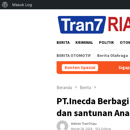
Tentang
Masuk Log
Loncat
WordPress
ke
konten
BERITA
KRIMINAL
POLITIK
OTO
BERITA OTOMOTIF
Berita Olahraga
Sigap Tanggapi Keluhan Warga, Ca
Konten Spesial
Beranda
Berita
PT.Inecda Berbag
dan santunan Ana
Admin Tran7riau
Maret 28, 2024
551 Dilihat