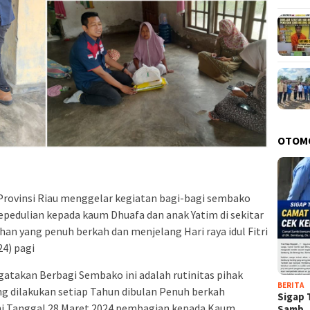
OTOM
 Provinsi Riau menggelar kegiatan bagi-bagi sembako
pedulian kepada kaum Dhuafa dan anak Yatim di sekitar
an yang penuh berkah dan menjelang Hari raya idul Fitri
24) pagi
takan Berbagi Sembako ini adalah rutinitas pihak
BERITA
ng dilakukan setiap Tahun dibulan Penuh berkah
Sigap 
ini Tanggal 28 Maret 2024 pembagian kepada Kaum
Samb