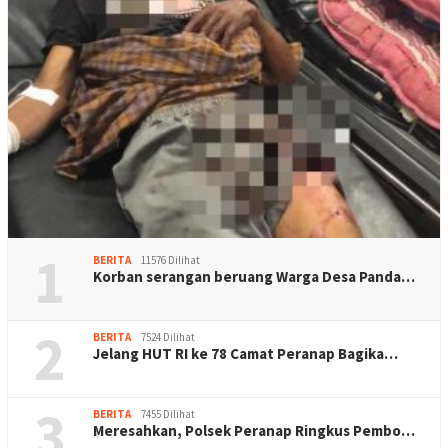
1
BERITA
11576 Dilihat
Korban serangan beruang Warga Desa Panda…
2
BERITA
7524 Dilihat
Jelang HUT RI ke 78 Camat Peranap Bagika…
3
BERITA
7455 Dilihat
Meresahkan, Polsek Peranap Ringkus Pembo…