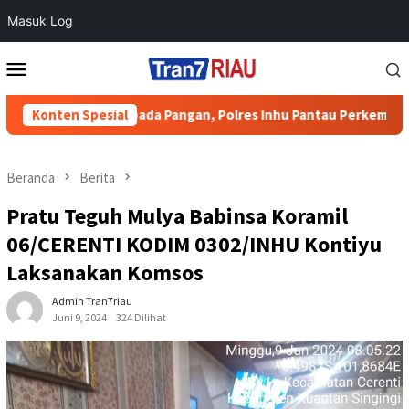
Masuk Log
Loncat
Menu
ke
Mobile
konten
 Swasembada Pangan, Polres Inhu Pantau Perkembangan Tanam J
Konten Spesial
Beranda
Berita
Pratu Teguh Mulya Babinsa Koramil
06/CERENTI KODIM 0302/INHU Kontiyu
Laksanakan Komsos
Admin Tran7riau
Juni 9, 2024
324 Dilihat