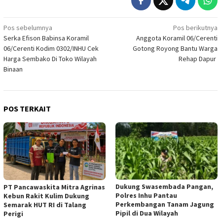
Navigasi
Pos sebelumnya
Pos berikutnya
Serka Efison Babinsa Koramil
Anggota Koramil 06/Cerenti
pos
06/Cerenti Kodim 0302/INHU Cek
Gotong Royong Bantu Warga
Harga Sembako Di Toko Wilayah
Rehap Dapur
Binaan
POS TERKAIT
Dukung Swasembada Pangan,
‎PT Pancawaskita Mitra Agrinas
Polres Inhu Pantau
Kebun Rakit Kulim Dukung
Perkembangan Tanam Jagung
Semarak HUT RI di Talang
Pipil di Dua Wilayah
Perigi