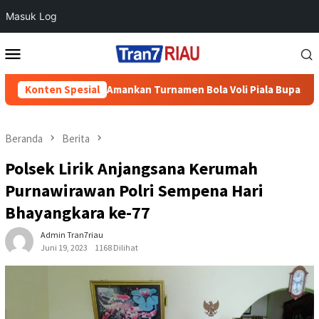
Masuk Log
Loncat
Menu
ke
Mobile
konten
k Sidoharjo Amankan Turnamen Bola Voli Piala Bupati 2026, Pert
Konten Spesial
Beranda
Berita
Polsek Lirik Anjangsana Kerumah
Purnawirawan Polri Sempena Hari
Bhayangkara ke-77
Admin Tran7riau
Juni 19, 2023
1168 Dilihat