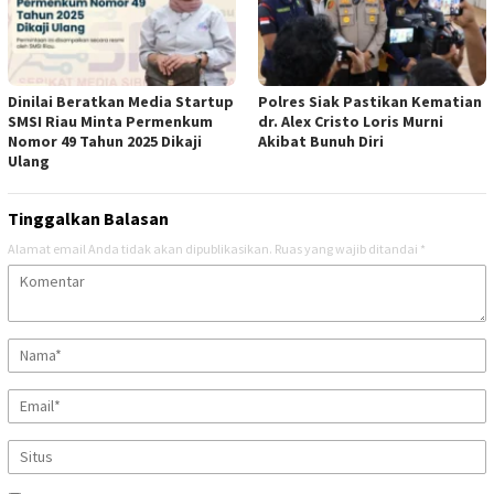
Dinilai Beratkan Media Startup
Polres Siak Pastikan Kematian
SMSI Riau Minta Permenkum
dr. Alex Cristo Loris Murni
Nomor 49 Tahun 2025 Dikaji
Akibat Bunuh Diri
Ulang
Tinggalkan Balasan
Alamat email Anda tidak akan dipublikasikan.
Ruas yang wajib ditandai
*