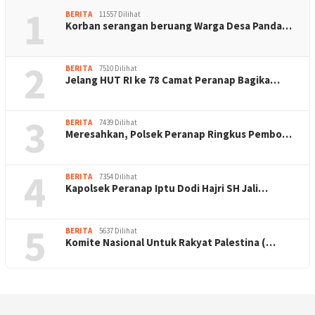
1
BERITA
11557 Dilihat
Korban serangan beruang Warga Desa Panda…
2
BERITA
7510 Dilihat
Jelang HUT RI ke 78 Camat Peranap Bagika…
3
BERITA
7439 Dilihat
Meresahkan, Polsek Peranap Ringkus Pembo…
4
BERITA
7354 Dilihat
Kapolsek Peranap Iptu Dodi Hajri SH Jali…
5
BERITA
5637 Dilihat
Komite Nasional Untuk Rakyat Palestina (…