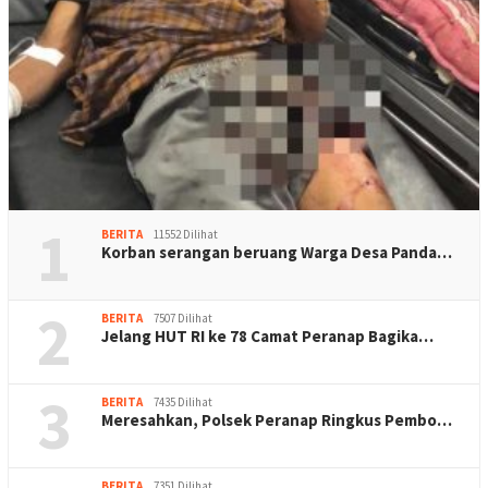
1
BERITA
11552 Dilihat
Korban serangan beruang Warga Desa Panda…
2
BERITA
7507 Dilihat
Jelang HUT RI ke 78 Camat Peranap Bagika…
3
BERITA
7435 Dilihat
Meresahkan, Polsek Peranap Ringkus Pembo…
BERITA
7351 Dilihat