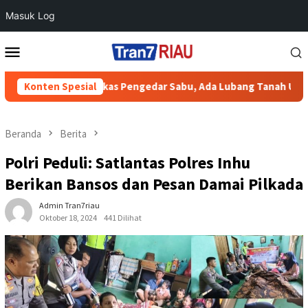
Masuk Log
Loncat
Menu
ke
Mobile
konten
ng Grebek Markas Pengedar Sabu, Ada Lubang Tanah Untuk Menyi
Konten Spesial
Beranda
Berita
Polri Peduli: Satlantas Polres Inhu
Berikan Bansos dan Pesan Damai Pilkada
Admin Tran7riau
Oktober 18, 2024
441 Dilihat