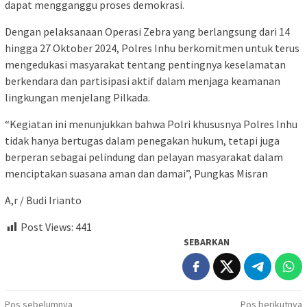
dapat mengganggu proses demokrasi.
Dengan pelaksanaan Operasi Zebra yang berlangsung dari 14
hingga 27 Oktober 2024, Polres Inhu berkomitmen untuk terus
mengedukasi masyarakat tentang pentingnya keselamatan
berkendara dan partisipasi aktif dalam menjaga keamanan
lingkungan menjelang Pilkada.
“Kegiatan ini menunjukkan bahwa Polri khususnya Polres Inhu
tidak hanya bertugas dalam penegakan hukum, tetapi juga
berperan sebagai pelindung dan pelayan masyarakat dalam
menciptakan suasana aman dan damai”, Pungkas Misran
A,r / Budi Irianto
Post Views:
441
SEBARKAN
Navigasi
Pos sebelumnya
Pos berikutnya