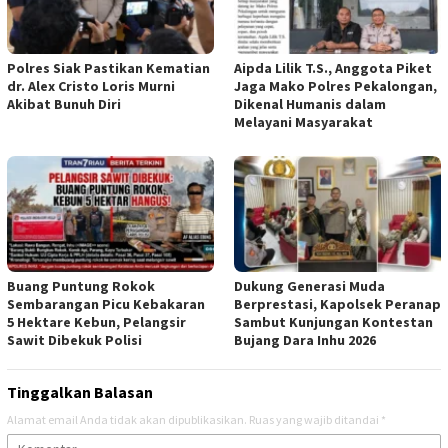
Polres Siak Pastikan Kematian
Aipda Lilik T.S., Anggota Piket
dr. Alex Cristo Loris Murni
Jaga Mako Polres Pekalongan,
Akibat Bunuh Diri
Dikenal Humanis dalam
Melayani Masyarakat
Buang Puntung Rokok
Dukung Generasi Muda
Sembarangan Picu Kebakaran
Berprestasi, Kapolsek Peranap
5 Hektare Kebun, Pelangsir
Sambut Kunjungan Kontestan
Sawit Dibekuk Polisi
Bujang Dara Inhu 2026
Tinggalkan Balasan
Alamat email Anda tidak akan dipublikasikan.
Ruas yang wajib ditandai
*