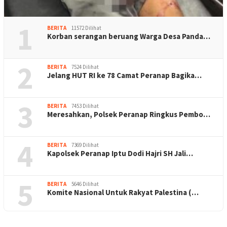
1
BERITA
11572 Dilihat
Korban serangan beruang Warga Desa Panda…
2
BERITA
7524 Dilihat
Jelang HUT RI ke 78 Camat Peranap Bagika…
3
BERITA
7453 Dilihat
Meresahkan, Polsek Peranap Ringkus Pembo…
4
BERITA
7369 Dilihat
Kapolsek Peranap Iptu Dodi Hajri SH Jali…
5
BERITA
5646 Dilihat
Komite Nasional Untuk Rakyat Palestina (…