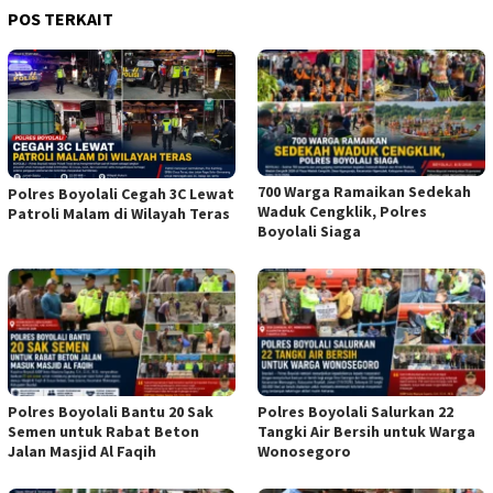
POS TERKAIT
700 Warga Ramaikan Sedekah
Polres Boyolali Cegah 3C Lewat
Waduk Cengklik, Polres
Patroli Malam di Wilayah Teras
Boyolali Siaga
Polres Boyolali Bantu 20 Sak
Polres Boyolali Salurkan 22
Semen untuk Rabat Beton
Tangki Air Bersih untuk Warga
Jalan Masjid Al Faqih
Wonosegoro