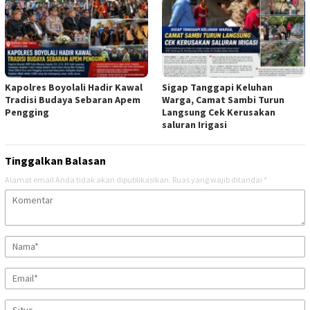
Kapolres Boyolali Hadir Kawal
Sigap Tanggapi Keluhan
Tradisi Budaya Sebaran Apem
Warga, Camat Sambi Turun
Pengging
Langsung Cek Kerusakan
saluran Irigasi
Tinggalkan Balasan
Alamat email Anda tidak akan dipublikasikan.
Ruas yang wajib ditandai
*