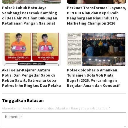
Polsek Lubuk Batu Jaya
Perkuat Transformasi Layanan,
Sambangi Peternak Kambing
PLN UID Riau dan Kepri Raih
di Desa Air Putihan Dukungan
Penghargaan Riau Industry
Ketahanan Pangan Nasional
Marketing Champion 2026
Aksi Kejar-Kejaran Antara
Polsek Sidoharjo Amankan
Polisi Dan Pengedar Sabu di
Turnamen Bola Voli Piala
Kebun Sawit, Satresnarkoba
Bupati 2026, Pertandingan
Polres Inhu Ringkus Dua Pelaku
Berjalan Aman dan Kondusif
Tinggalkan Balasan
Alamat email Anda tidak akan dipublikasikan.
Ruas yang wajib ditandai
*