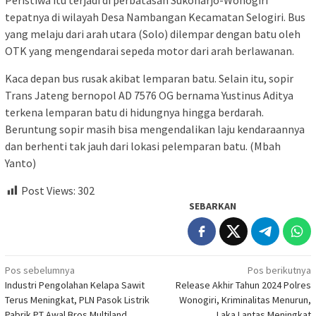
tepatnya di wilayah Desa Nambangan Kecamatan Selogiri. Bus
yang melaju dari arah utara (Solo) dilempar dengan batu oleh
OTK yang mengendarai sepeda motor dari arah berlawanan.
Kaca depan bus rusak akibat lemparan batu. Selain itu, sopir
Trans Jateng bernopol AD 7576 OG bernama Yustinus Aditya
terkena lemparan batu di hidungnya hingga berdarah.
Beruntung sopir masih bisa mengendalikan laju kendaraannya
dan berhenti tak jauh dari lokasi pelemparan batu. (Mbah
Yanto)
Post Views:
302
SEBARKAN
Navigasi
Pos sebelumnya
Pos berikutnya
Industri Pengolahan Kelapa Sawit
Release Akhir Tahun 2024 Polres
pos
Terus Meningkat, PLN Pasok Listrik
Wonogiri, Kriminalitas Menurun,
Pabrik PT Awal Bros Multiland
Laka Lantas Meningkat