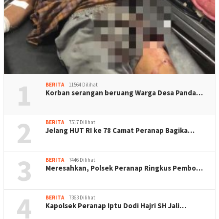
1
BERITA
11564 Dilihat
Korban serangan beruang Warga Desa Panda…
2
BERITA
7517 Dilihat
Jelang HUT RI ke 78 Camat Peranap Bagika…
3
BERITA
7446 Dilihat
Meresahkan, Polsek Peranap Ringkus Pembo…
4
BERITA
7363 Dilihat
Kapolsek Peranap Iptu Dodi Hajri SH Jali…