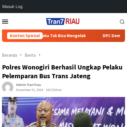
Masuk Log
Loncat
Menu
ke
Mobile
konten
atang Cenaku Tak Bisa Mengelak
Konten Spesial
DPC Demokrat Inhu Serah
Beranda
Berita
Polres Wonogiri Berhasil Ungkap Pelaku
Pelemparan Bus Trans Jateng
Admin Tran7riau
Desember 31, 2024
302 Dilihat