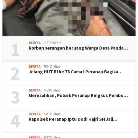
1
BERITA
11575 Dilihat
Korban serangan beruang Warga Desa Panda…
2
BERITA
7524 Dilihat
Jelang HUT RI ke 78 Camat Peranap Bagika…
3
BERITA
7453 Dilihat
Meresahkan, Polsek Peranap Ringkus Pembo…
4
BERITA
7371 Dilihat
Kapolsek Peranap Iptu Dodi Hajri SH Jali…
BERITA
5647 Dilihat