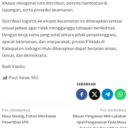
khusus mengenai rute distribusi, potensi hambatan di
lapangan, serta prosedur keamanan.
Distribusi logistik ke empat kecamatan ini diharapkan selesai
sesuai jadwal agar tidak mengganggu tahapan berikutnya.
Dengan kerja sama yang solid antara pihak penyelenggara,
aparat keamanan, dan masyarakat, proses Pilkada di
Kabupaten Indragiri Hulu diharapkan dapat berjalan aman,
lancar, dan demokratis.
Budi Irianto
Post Views:
561
SEBARKAN
Navigasi
Pos sebelumnya
Pos berikutnya
Masa Tenang, Polres Inhu Kawal
Ribuan Pengawas INHU Lakukan
pos
Penertiban APK
Apel Pengawasan Pada Masa
Tenang dan Penertiban Alat