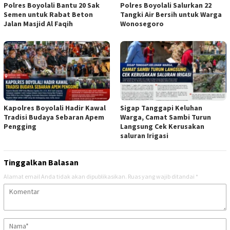
Polres Boyolali Bantu 20 Sak
Polres Boyolali Salurkan 22
Semen untuk Rabat Beton
Tangki Air Bersih untuk Warga
Jalan Masjid Al Faqih
Wonosegoro
Kapolres Boyolali Hadir Kawal
Sigap Tanggapi Keluhan
Tradisi Budaya Sebaran Apem
Warga, Camat Sambi Turun
Pengging
Langsung Cek Kerusakan
saluran Irigasi
Tinggalkan Balasan
Alamat email Anda tidak akan dipublikasikan.
Ruas yang wajib ditandai
*