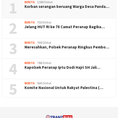
1
BERITA
11569 Dilihat
Korban serangan beruang Warga Desa Panda…
2
BERITA
7519 Dilihat
Jelang HUT RI ke 78 Camat Peranap Bagika…
3
BERITA
7450 Dilihat
Meresahkan, Polsek Peranap Ringkus Pembo…
4
BERITA
7366 Dilihat
Kapolsek Peranap Iptu Dodi Hajri SH Jali…
5
BERITA
5645 Dilihat
Komite Nasional Untuk Rakyat Palestina (…