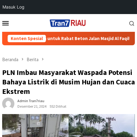
Masuk Log
Loncat
Menu
ke
Mobile
konten
0 Sak Semen untuk Rabat Beton Jalan Masjid Al Faqih
Konten Spesial
Polr
Beranda
Berita
PLN Imbau Masyarakat Waspada Potensi
Bahaya Listrik di Musim Hujan dan Cuaca
Ekstrem
Admin Tran7riau
Desember 21, 2024
552 Dilihat