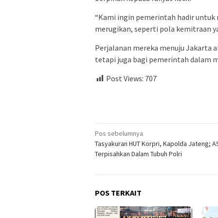
“Kami ingin pemerintah hadir untuk
merugikan, seperti pola kemitraan ya
Perjalanan mereka menuju Jakarta aka
tetapi juga bagi pemerintah dalam m
Post Views:
707
Navigasi
Pos sebelumnya
Tasyakuran HUT Korpri, Kapolda Jateng; A
pos
Terpisahkan Dalam Tubuh Polri
POS TERKAIT