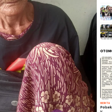
OTOM
BERITA
Polsek
V…