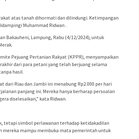
kat atas tanah dihormati dan dilindungi. Ketimpangan
aat didampingi Muhammad Ridwan .
uhan Bakauheni, Lampung, Rabu (4/12/2024), untuk
Merak.
ite Pejuang Pertanian Rakyat (KPPR), menyampaikan
rakhir dari para petani yang telah berjuang selama
tanpa hasil.
 dari Riau dan Jambi ini menabung Rp2.000 per hari
jalanan panjang ini. Mereka hanya berharap persoalan
era diselesaikan,” kata Ridwan.
sik, tetapi simbol perlawanan terhadap ketidakadilan
gkah mereka mampu membuka mata pemerintah untuk