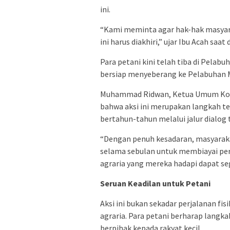
ini.
“Kami meminta agar hak-hak masyara
ini harus diakhiri,” ujar Ibu Acah s
Para petani kini telah tiba di Pelab
bersiap menyeberang ke Pelabuhan 
Muhammad Ridwan, Ketua Umum Kom
bahwa aksi ini merupakan langkah te
bertahun-tahun melalui jalur dialog 
“Dengan penuh kesadaran, masyarakat
selama sebulan untuk membiayai per
agraria yang mereka hadapi dapat seg
Seruan Keadilan untuk Petani
Aksi ini bukan sekadar perjalanan fi
agraria. Para petani berharap lan
berpihak kepada rakyat kecil.