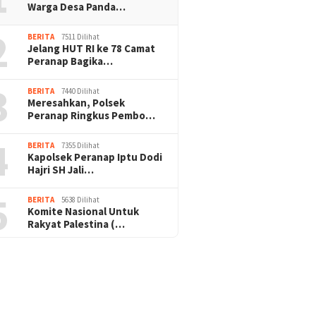
Warga Desa Panda…
2
BERITA
7511 Dilihat
Jelang HUT RI ke 78 Camat
Peranap Bagika…
3
BERITA
7440 Dilihat
Meresahkan, Polsek
Peranap Ringkus Pembo…
4
BERITA
7355 Dilihat
Kapolsek Peranap Iptu Dodi
Hajri SH Jali…
5
BERITA
5638 Dilihat
Komite Nasional Untuk
Rakyat Palestina (…