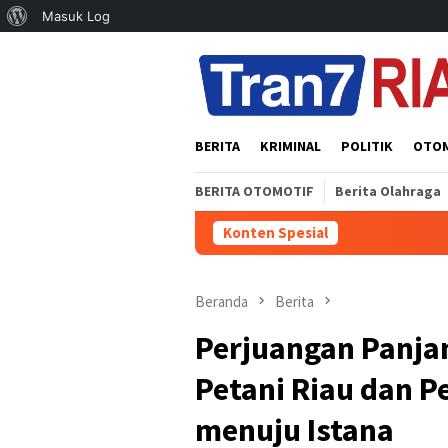
Tentang
Masuk Log
Loncat
WordPress
ke
konten
BERITA
KRIMINAL
POLITIK
OTO
BERITA OTOMOTIF
Berita Olahraga
Konten Spesial
Polsek 
Beranda
Berita
Perjuangan Panjan
Petani Riau dan P
menuju Istana