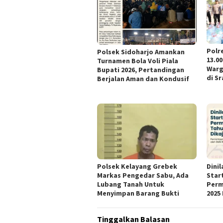
Polr
Polsek Sidoharjo Amankan
13.00
Turnamen Bola Voli Piala
Warg
Bupati 2026, Pertandingan
di Sr
Berjalan Aman dan Kondusif
Polsek Kelayang Grebek
Dini
Markas Pengedar Sabu, Ada
Star
Lubang Tanah Untuk
Perm
Menyimpan Barang Bukti
2025 
Tinggalkan Balasan