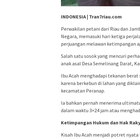
INDONESIA | Tran7riau.com
Perwakilan petani dari Riau dan Jamb
Negara, memasuki hari ketiga perjal
perjuangan melawan ketimpangan ag
Salah satu sosok yang mencuri perhat
anak asal Desa Semelinang Darat, Kab
Ibu Acah menghadapi tekanan berat 
karena berkebun di lahan yang diklai
kecamatan Peranap.
Ia bahkan pernah menerima ultimat
dalam waktu 3×24 jam atau mengha
Ketimpangan Hukum dan Hak Rak
Kisah Ibu Acah menjadi potret nyat