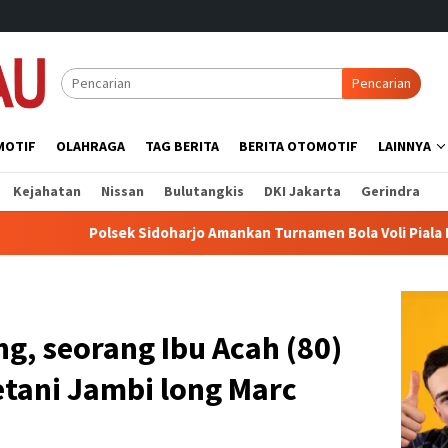
Pencarian
MOTIF
OLAHRAGA
TAG BERITA
BERITA OTOMOTIF
LAINNYA
Kejahatan
Nissan
Bulutangkis
DKI Jakarta
Gerindra
Sidoharjo Amankan Turnamen Bola Voli Piala Bupati 2026, Pertan
g, seorang Ibu Acah (80)
etani Jambi long Marc