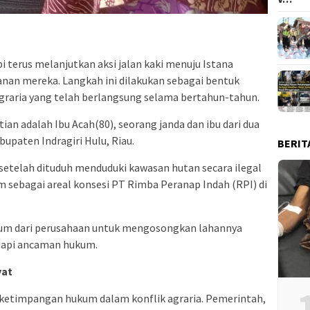
i terus melanjutkan aksi jalan kaki menuju Istana
anan mereka. Langkah ini dilakukan sebagai bentuk
raria yang telah berlangsung selama bertahun-tahun.
ian adalah Ibu Acah(80), seorang janda dan ibu dari dua
upaten Indragiri Hulu, Riau.
BERIT
setelah dituduh menduduki kawasan hutan secara ilegal
m sebagai areal konsesi PT Rimba Peranap Indah (RPI) di
um dari perusahaan untuk mengosongkan lahannya
dapi ancaman hukum.
yat
a ketimpangan hukum dalam konflik agraria. Pemerintah,