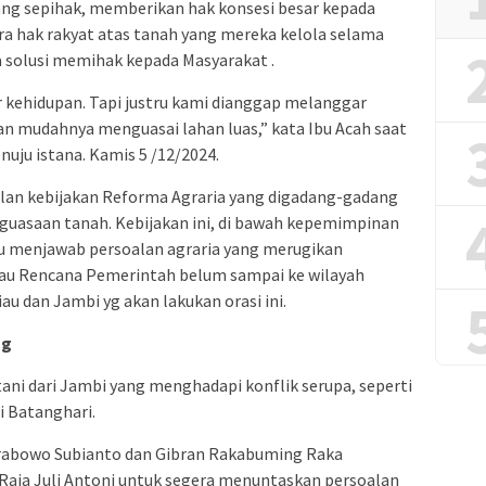
ng sepihak, memberikan hak konsesi besar kepada
a hak rakyat atas tanah yang mereka kelola selama
 solusi memihak kepada Masyarakat .
 kehidupan. Tapi justru kami dianggap melanggar
 mudahnya menguasai lahan luas,” kata Ibu Acah saat
uju istana. Kamis 5 /12/2024.
an kebijakan Reforma Agraria yang digadang-gadang
uasaan tanah. Kebijakan ini, di bawah kepemimpinan
 menjawab persoalan agraria yang merugikan
atau Rencana Pemerintah belum sampai ke wilayah
au dan Jambi yg akan lakukan orasi ini.
ng
 petani dari Jambi yang menghadapi konflik serupa, seperti
i Batanghari.
rabowo Subianto dan Gibran Rakabuming Raka
aja Juli Antoni untuk segera menuntaskan persoalan