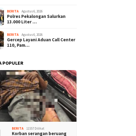
BERITA
Agustus 6, 2026
Polres Pekalongan Salurkan
13.000 Liter …
BERITA
Agustus 6, 2026
Gercep Layani Aduan Call Center
110, Pam…
A POPULER
1
BERITA
11557 Dilihat
Korban serangan beruang