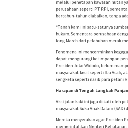
melalui penetapan kawasan hutan ya
perusahaan seperti PT RPI, sementar
bertahun-tahun diabaikan, tanpa ada
“Tanah kami ini satu-satunya sumber
hukum. Sementara perusahaan dengan
long March dari pelabuhan merak men
Fenomena ini mencerminkan kegagal
dapat mengurangi ketimpangan peng
Presiden Joko Widodo, belum mampu
masyarakat kecil seperti Ibu Acah, 
sengketa seperti nasib para petani Ri
Harapan di Tengah Langkah Panja
Aksi jalan kaki ini juga diikuti oleh
masyarakat Suku Anak Dalam (SAD) d
Mereka menyerukan agar Presiden P
memerintahkan Menteri Kehutanan R