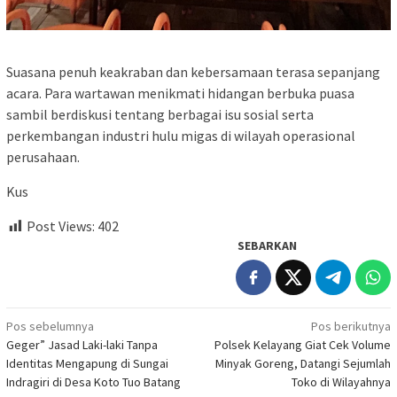
Suasana penuh keakraban dan kebersamaan terasa sepanjang
acara. Para wartawan menikmati hidangan berbuka puasa
sambil berdiskusi tentang berbagai isu sosial serta
perkembangan industri hulu migas di wilayah operasional
perusahaan.
Kus
Post Views:
402
SEBARKAN
Navigasi
Pos sebelumnya
Pos berikutnya
Geger” Jasad Laki-laki Tanpa
Polsek Kelayang Giat Cek Volume
pos
Identitas Mengapung di Sungai
Minyak Goreng, Datangi Sejumlah
Indragiri di Desa Koto Tuo Batang
Toko di Wilayahnya