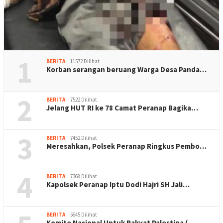
1
BERITA
11572 Dilihat
Korban serangan beruang Warga Desa Panda…
2
BERITA
7522 Dilihat
Jelang HUT RI ke 78 Camat Peranap Bagika…
3
BERITA
7452 Dilihat
Meresahkan, Polsek Peranap Ringkus Pembo…
4
BERITA
7368 Dilihat
Kapolsek Peranap Iptu Dodi Hajri SH Jali…
BERITA
5645 Dilihat
Komite Nasional Untuk Rakyat Palestina (…