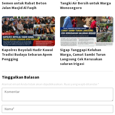
Semen untuk Rabat Beton
Tangki Air Bersih untuk Warga
Jalan Masjid Al Faqih
Wonosegoro
Kapolres Boyolali Hadir Kawal
Sigap Tanggapi Keluhan
Tradisi Budaya Sebaran Apem
Warga, Camat Sambi Turun
Pengging
Langsung Cek Kerusakan
saluran Irigasi
Tinggalkan Balasan
Alamat email Anda tidak akan dipublikasikan.
Ruas yang wajib ditandai
*