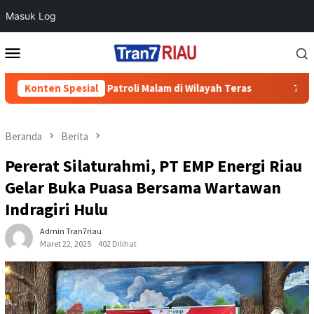
Masuk Log
Loncat
Menu
ke
Mobile
konten
ewat Patroli Malam di Wilayah Teras
Konten Spesial
700 Warga Ramaikan 
Beranda
Berita
Pererat Silaturahmi, PT EMP Energi Riau
Gelar Buka Puasa Bersama Wartawan
Indragiri Hulu
Admin Tran7riau
Maret 22, 2025
402 Dilihat