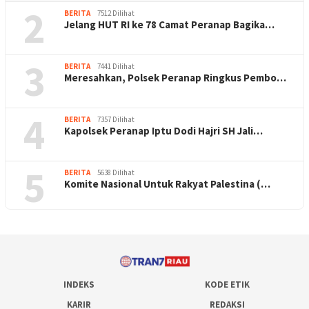
2
BERITA
7512 Dilihat
Jelang HUT RI ke 78 Camat Peranap Bagika…
3
BERITA
7441 Dilihat
Meresahkan, Polsek Peranap Ringkus Pembo…
4
BERITA
7357 Dilihat
Kapolsek Peranap Iptu Dodi Hajri SH Jali…
5
BERITA
5638 Dilihat
Komite Nasional Untuk Rakyat Palestina (…
INDEKS
KODE ETIK
KARIR
REDAKSI