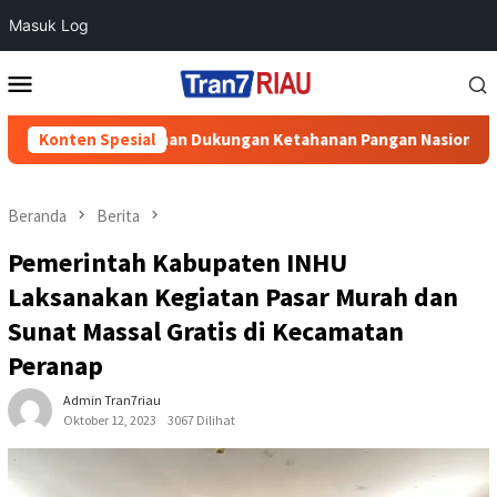
Masuk Log
Loncat
Menu
ke
Mobile
konten
r Putihan Dukungan Ketahanan Pangan Nasional
Konten Spesial
Perkuat 
Beranda
Berita
Pemerintah Kabupaten INHU
Laksanakan Kegiatan Pasar Murah dan
Sunat Massal Gratis di Kecamatan
Peranap
Admin Tran7riau
Oktober 12, 2023
3067 Dilihat