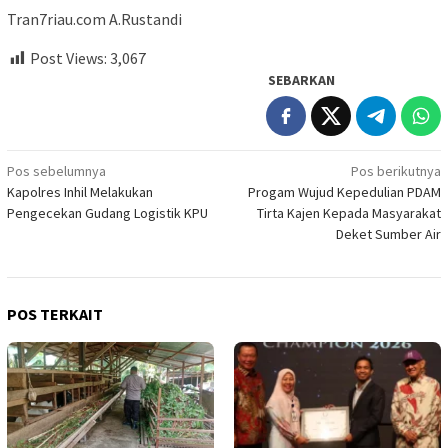
Tran7riau.com A.Rustandi
Post Views:
3,067
SEBARKAN
Navigasi
Pos sebelumnya
Pos berikutnya
Kapolres Inhil Melakukan
Progam Wujud Kepedulian PDAM
pos
Pengecekan Gudang Logistik KPU
Tirta Kajen Kepada Masyarakat
Deket Sumber Air
POS TERKAIT