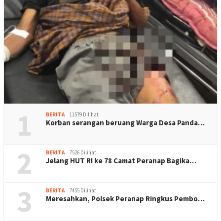
1
BERITA
11579 Dilihat
Korban serangan beruang Warga Desa Panda…
2
BERITA
7526 Dilihat
Jelang HUT RI ke 78 Camat Peranap Bagika…
3
BERITA
7455 Dilihat
Meresahkan, Polsek Peranap Ringkus Pembo…