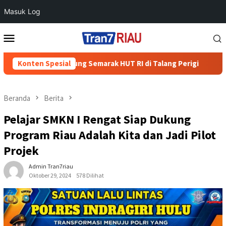
Masuk Log
Loncat
Menu
ke
Mobile
konten
 Kulim Dukung Semarak HUT RI di Talang Perigi
Konten Spesial
Dukung Sw
Beranda
Berita
Pelajar SMKN I Rengat Siap Dukung
Program Riau Adalah Kita dan Jadi Pilot
Projek
Admin Tran7riau
Oktober 29, 2024
578 Dilihat