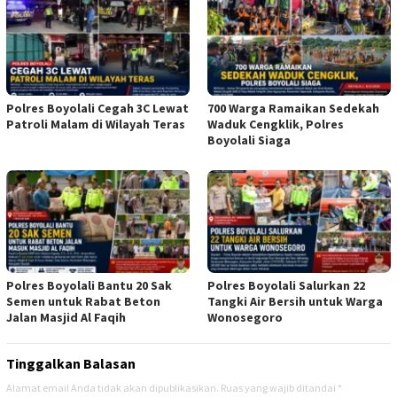
Polres Boyolali Cegah 3C Lewat
700 Warga Ramaikan Sedekah
Patroli Malam di Wilayah Teras
Waduk Cengklik, Polres
Boyolali Siaga
Polres Boyolali Bantu 20 Sak
Polres Boyolali Salurkan 22
Semen untuk Rabat Beton
Tangki Air Bersih untuk Warga
Jalan Masjid Al Faqih
Wonosegoro
Tinggalkan Balasan
Alamat email Anda tidak akan dipublikasikan.
Ruas yang wajib ditandai
*