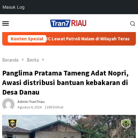
Masuk Log
Loncat
Menu
ke
Mobile
konten
yolali Cegah 3C Lewat Patroli Malam di Wilayah Teras
Konten Spesial
700
Beranda
Berita
Panglima Pratama Tameng Adat Nopri,
Awasi distribusi bantuan kebakaran di
Desa Danau
Admin Tran7riau
Agustus 4, 2024
1189 Dilihat