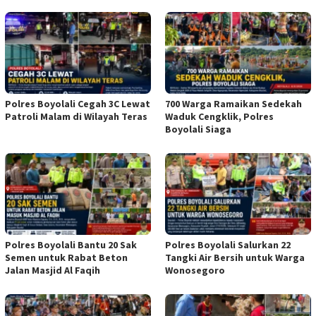
Polres Boyolali Cegah 3C Lewat
700 Warga Ramaikan Sedekah
Patroli Malam di Wilayah Teras
Waduk Cengklik, Polres
Boyolali Siaga
Polres Boyolali Bantu 20 Sak
Polres Boyolali Salurkan 22
Semen untuk Rabat Beton
Tangki Air Bersih untuk Warga
Jalan Masjid Al Faqih
Wonosegoro