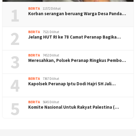
1
BERITA
11572 Dilihat
Korban serangan beruang Warga Desa Panda…
2
BERITA
7521 Dilihat
Jelang HUT RI ke 78 Camat Peranap Bagika…
3
BERITA
7452 Dilihat
Meresahkan, Polsek Peranap Ringkus Pembo…
4
BERITA
7367 Dilihat
Kapolsek Peranap Iptu Dodi Hajri SH Jali…
5
BERITA
5645 Dilihat
Komite Nasional Untuk Rakyat Palestina (…