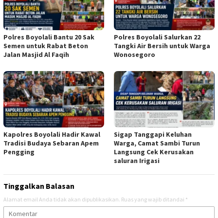
Polres Boyolali Bantu 20 Sak
Polres Boyolali Salurkan 22
Semen untuk Rabat Beton
Tangki Air Bersih untuk Warga
Jalan Masjid Al Faqih
Wonosegoro
Kapolres Boyolali Hadir Kawal
Sigap Tanggapi Keluhan
Tradisi Budaya Sebaran Apem
Warga, Camat Sambi Turun
Pengging
Langsung Cek Kerusakan
saluran Irigasi
Tinggalkan Balasan
Alamat email Anda tidak akan dipublikasikan.
Ruas yang wajib ditandai
*