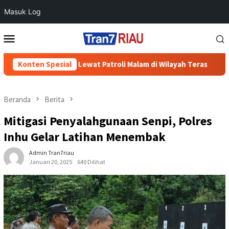
Masuk Log
Loncat
Menu
ke
Mobile
konten
li Cegah 3C Lewat Patroli Malam di Wilayah Teras
Konten Spesial
700 War
Beranda
Berita
Mitigasi Penyalahgunaan Senpi, Polres
Inhu Gelar Latihan Menembak
Admin Tran7riau
Januari 20, 2025
640 Dilihat