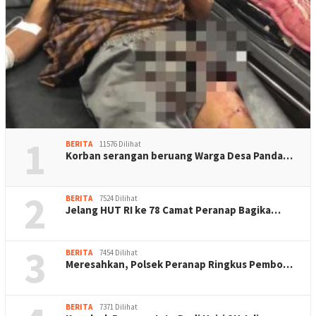
1
BERITA
11576 Dilihat
Korban serangan beruang Warga Desa Panda…
2
BERITA
7524 Dilihat
Jelang HUT RI ke 78 Camat Peranap Bagika…
3
BERITA
7454 Dilihat
Meresahkan, Polsek Peranap Ringkus Pembo…
BERITA
7371 Dilihat