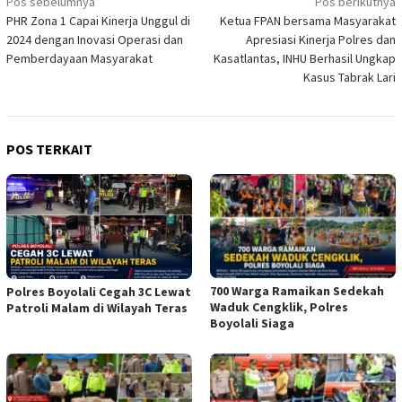
Navigasi
Pos sebelumnya
Pos berikutnya
PHR Zona 1 Capai Kinerja Unggul di
Ketua FPAN bersama Masyarakat
pos
2024 dengan Inovasi Operasi dan
Apresiasi Kinerja Polres dan
Pemberdayaan Masyarakat
Kasatlantas, INHU Berhasil Ungkap
Kasus Tabrak Lari
POS TERKAIT
700 Warga Ramaikan Sedekah
Polres Boyolali Cegah 3C Lewat
Waduk Cengklik, Polres
Patroli Malam di Wilayah Teras
Boyolali Siaga