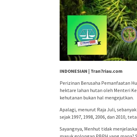
INDONESIAN | Tran7riau.com
Perizinan Berusaha Pemanfaatan Hut
hektare lahan hutan oleh Menteri Ke
kehutanan bukan hal mengejutkan.
Apalagi, menurut Raja Juli, sebanya
sejak 1997, 1998, 2006, dan 2010, te
Sayangnya, Menhut tidak menjelaskan
masuk golongan PBPH yang mana? Se