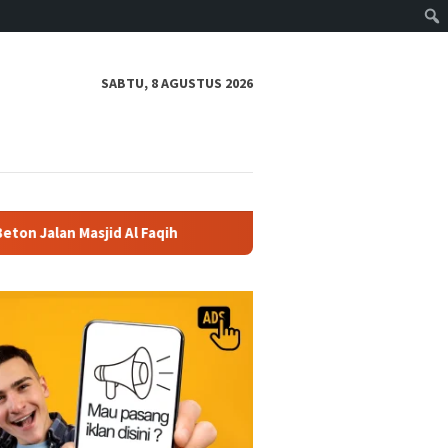
SABTU, 8 AGUSTUS 2026
Al Faqih
Polres Boyolali Salurkan 22 Tangki Air Bersih 