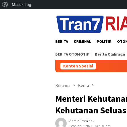
Tentang
Masuk Log
Loncat
WordPress
ke
konten
BERITA
KRIMINAL
POLITIK
OTO
BERITA OTOMOTIF
Berita Olahraga
Konten Spesial
Po
Beranda
Berita
Menteri Kehutana
Kehutanan Seluas
Admin Tran7riau
Februari 7, 2025
472 Dilihat