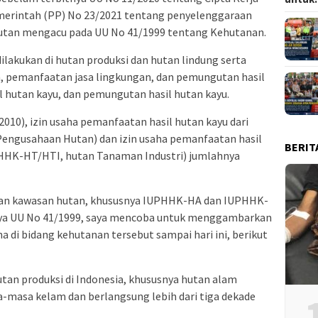
merintah (PP) No 23/2021 tentang penyelenggaraan
tan mengacu pada UU No 41/1999 tentang Kehutanan.
lakukan di hutan produksi dan hutan lindung serta
 pemanfaatan jasa lingkungan, dan pemungutan hasil
 hutan kayu, dan pemungutan hasil hutan kayu.
010), izin usaha pemanfaatan hasil hutan kayu dari
ngusahaan Hutan) dan izin usaha pemanfaatan hasil
BERIT
PHHK-HT/HTI, hutan Tanaman Industri) jumlahnya
nan kawasan hutan, khususnya IUPHHK-HA dan IUPHHK-
nya UU No 41/1999, saya mencoba untuk menggambarkan
ha di bidang kehutanan tersebut sampai hari ini, berikut
an produksi di Indonesia, khususnya hutan alam
-masa kelam dan berlangsung lebih dari tiga dekade