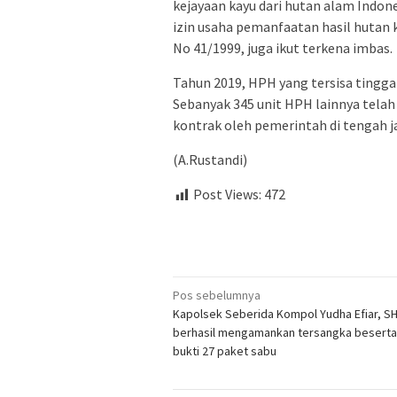
kejayaan kayu dari hutan alam Indo
izin usaha pemanfaatan hasil hutan 
No 41/1999, juga ikut terkena imbas.
Tahun 2019, HPH yang tersisa tinggal
Sebanyak 345 unit HPH lainnya telah
kontrak oleh pemerintah di tengah j
(A.Rustandi)
Post Views:
472
Navigasi
Pos sebelumnya
Kapolsek Seberida Kompol Yudha Efiar, SH
pos
berhasil mengamankan tersangka beserta
bukti 27 paket sabu