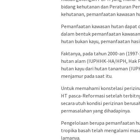
bidang kehutanan dan Peraturan Pe
kehutanan, pemanfaatan kawasan hu
Pemanfaatan kawasan hutan dapat di
dalam bentuk pemanfaatan kawasan,
hutan bukan kayu, pemanfaatan hasil
Faktanya, pada tahun 2000-an (1997-2
hutan alam (IUPHHK-HA/HPH, Hak Pe
hutan kayu dari hutan tanaman (IU
menjamur pada saat itu.
Untuk memahami konstelasi perizi
HT pasca-Reformasi setelah terbit
secara utuh kondisi perizinan berusa
permasalahan yang dihadapinya.
Pengelolaan berupa pemanfaatan hut
tropika basah telah mengalami masa
lamanya.