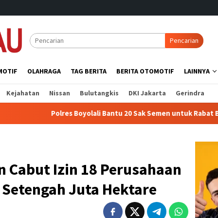
Pencarian
MOTIF
OLAHRAGA
TAG BERITA
BERITA OTOMOTIF
LAINNYA
Kejahatan
Nissan
Bulutangkis
DKI Jakarta
Gerindra
lres Boyolali Bantu 20 Sak Semen untuk Rabat Beton Jalan Masjid 
n Cabut Izin 18 Perusahaan
 Setengah Juta Hektare