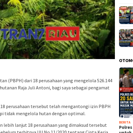
OTOM
an (PBPH) dari 18 perusahaan yang mengelola 526.144
hutanan Raja Juli Antoni, bagi saya sebagai pengamat
k 18 perusahaan tersebut telah mengantongi izin PBPH
tapi tidak mengelola hutan dengan optimal.
BERITA
 lebih lanjut 18 perusahaan yang dimaksud tersebut
Polres
belum terbitnya UU No 11/2020 tentang Cipta Kerja
untu