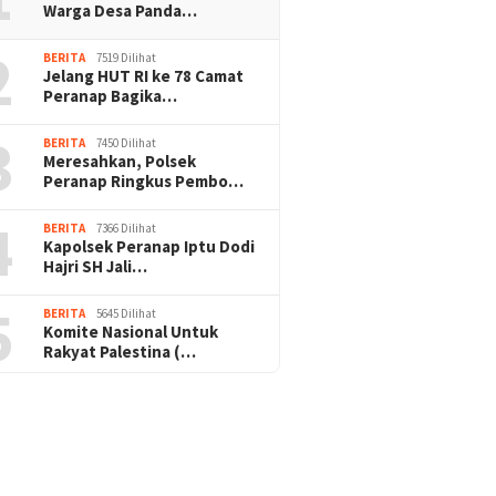
Warga Desa Panda…
2
BERITA
7519 Dilihat
Jelang HUT RI ke 78 Camat
Peranap Bagika…
3
BERITA
7450 Dilihat
Meresahkan, Polsek
Peranap Ringkus Pembo…
4
BERITA
7366 Dilihat
Kapolsek Peranap Iptu Dodi
Hajri SH Jali…
5
BERITA
5645 Dilihat
Komite Nasional Untuk
Rakyat Palestina (…