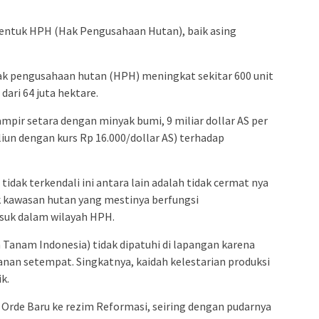
entuk HPH (Hak Pengusahaan Hutan), baik asing
hak pengusahaan hutan (HPH) meningkat sekitar 600 unit
ari 64 juta hektare.
pir setara dengan minyak bumi, 9 miliar dollar AS per
iliun dengan kurs Rp 16.000/dollar AS) terhadap
tidak terkendali ini antara lain adalah tidak cermat nya
k kawasan hutan yang mestinya berfungsi
uk dalam wilayah HPH.
h Tanam Indonesia) tidak dipatuhi di lapangan karena
an setempat. Singkatnya, kaidah kelestarian produksi
k.
 Orde Baru ke rezim Reformasi, seiring dengan pudarnya