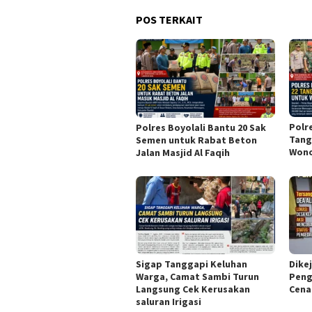
POS TERKAIT
Polr
Polres Boyolali Bantu 20 Sak
Tang
Semen untuk Rabat Beton
Won
Jalan Masjid Al Faqih
Sigap Tanggapi Keluhan
Dikej
Warga, Camat Sambi Turun
Peng
Langsung Cek Kerusakan
Cena
saluran Irigasi