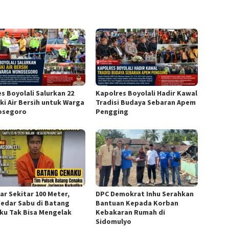
es Boyolali Salurkan 22
Kapolres Boyolali Hadir Kawal
ki Air Bersih untuk Warga
Tradisi Budaya Sebaran Apem
osegoro
Pengging
ar Sekitar 100 Meter,
DPC Demokrat Inhu Serahkan
edar Sabu di Batang
Bantuan Kepada Korban
ku Tak Bisa Mengelak
Kebakaran Rumah di
Sidomulyo