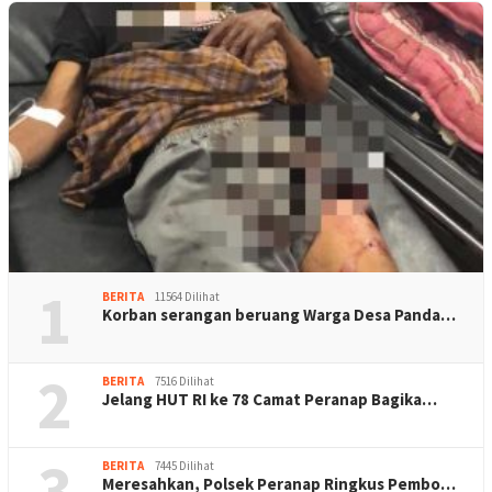
1
BERITA
11564 Dilihat
Korban serangan beruang Warga Desa Panda…
2
BERITA
7516 Dilihat
Jelang HUT RI ke 78 Camat Peranap Bagika…
3
BERITA
7445 Dilihat
Meresahkan, Polsek Peranap Ringkus Pembo…