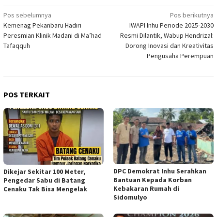
Navigasi
Pos sebelumnya
Pos berikutnya
Kemenag Pekanbaru Hadiri
IWAPI Inhu Periode 2025-2030
pos
Peresmian Klinik Madani di Ma’had
Resmi Dilantik, Wabup Hendrizal:
Tafaqquh
Dorong Inovasi dan Kreativitas
Pengusaha Perempuan
POS TERKAIT
DPC Demokrat Inhu Serahkan
Dikejar Sekitar 100 Meter,
Bantuan Kepada Korban
Pengedar Sabu di Batang
Kebakaran Rumah di
Cenaku Tak Bisa Mengelak
Sidomulyo