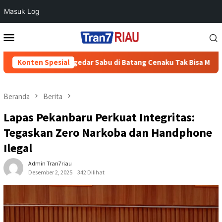
Masuk Log
Loncat
Menu
ke
Mobile
konten
 Meter, Pengedar Sabu di Batang Cenaku Tak Bisa Mengelak
Konten Spesial
Beranda
Berita
Lapas Pekanbaru Perkuat Integritas:
Tegaskan Zero Narkoba dan Handphone
Ilegal
Admin Tran7riau
Desember 2, 2025
342 Dilihat