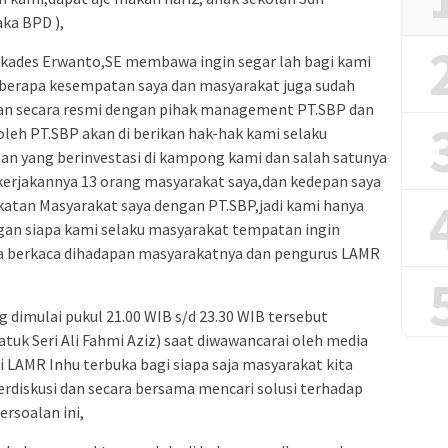
ka BPD ),
 kades Erwanto,SE membawa ingin segar lah bagi kami
erapa kesempatan saya dan masyarakat juga sudah
n secara resmi dengan pihak management PT.SBP dan
leh PT.SBP akan di berikan hak-hak kami selaku
n yang berinvestasi di kampong kami dan salah satunya
kerjakannya 13 orang masyarakat saya,dan kedepan saya
katan Masyarakat saya dengan PT.SBP,jadi kami hanya
gan siapa kami selaku masyarakat tempatan ingin
a berkaca dihadapan masyarakatnya dan pengurus LAMR
 dimulai pukul 21.00 WIB s/d 23.30 WIB tersebut
uk Seri Ali Fahmi Aziz) saat diwawancarai oleh media
LAMR Inhu terbuka bagi siapa saja masyarakat kita
rdiskusi dan secara bersama mencari solusi terhadap
rsoalan ini,