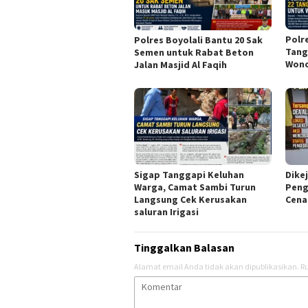
Polr
Polres Boyolali Bantu 20 Sak
Tang
Semen untuk Rabat Beton
Won
Jalan Masjid Al Faqih
Sigap Tanggapi Keluhan
Dikej
Warga, Camat Sambi Turun
Peng
Langsung Cek Kerusakan
Cena
saluran Irigasi
Tinggalkan Balasan
Alamat email Anda tidak akan dipublikasikan.
Ru