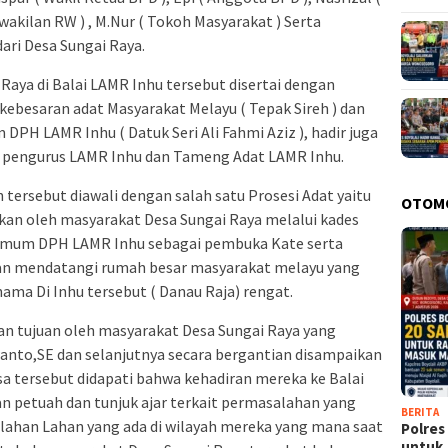
wakilan RW ) , M.Nur ( Tokoh Masyarakat ) Serta
ari Desa Sungai Raya.
aya di Balai LAMR Inhu tersebut disertai dengan
ebesaran adat Masyarakat Melayu ( Tepak Sireh ) dan
PH LAMR Inhu ( Datuk Seri Ali Fahmi Aziz ), hadir juga
 pengurus LAMR Inhu dan Tameng Adat LAMR Inhu.
tersebut diawali dengan salah satu Prosesi Adat yaitu
OTOM
kan oleh masyarakat Desa Sungai Raya melalui kades
umum DPH LAMR Inhu sebagai pembuka Kate serta
an mendatangi rumah besar masyarakat melayu yang
nama Di Inhu tersebut ( Danau Raja) rengat.
n tujuan oleh masyarakat Desa Sungai Raya yang
anto,SE dan selanjutnya secara bergantian disampaikan
a tersebut didapati bahwa kehadiran mereka ke Balai
 petuah dan tunjuk ajar terkait permasalahan yang
BERITA
lahan Lahan yang ada di wilayah mereka yang mana saat
Polres
untu