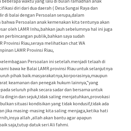
an beberapa waktu yang lalu di bulan ramadhan anak
ikasi diri dari dua daerah ( Desa Sungai Raya dan
adir di balai dengan Persoalan serupa,dalam
bahwa Persoalan anak kemenakan kita tentunya akan
esar oleh LAMR Inhu,bahkan jauh sebelumnya hal ini juga
an perbincangan publik,bahkan saya sudah
 Provinsi Riau,seraya melihatkan chat WA
mpinan LAMR Provinsi Riau,
elembagaan Persoalan ini setelah.menjadi telaah di
 kami bawa ke Balai LAMR.provinsi Riau untuk selanjutnya
seluruh pihak baik.masyarakatnya,korporasinya,maupun
aparat keamanan dan penegak hukum lainnya,”yang
pada seluruh pihak secara sadar dan bersama untuk
la dingin dan sejuk,tidak saling menjatuhkan,provokasi
ulkan situasi kondisikan yang tidak kondusif,tidak ada
kan jika masing-masing kita saling menjaga,ketika hati
rnih,insya allah ,allah akan bantu agar apapun
ik saja,tutup datuk seri Ali fahmi.