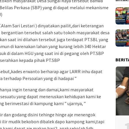
tokoh masyarakat Desa Sungai Raya tersebut bahwa
 Belilas Perkasa (SBP) yang di dapat melalui mekanisme
U)
lam Sari Lestari ) dinyatakan pailit,dari keterangan
 bergantian tersebut salah satu tokoh masyarakat desa
an saat ini dilahan tersebut juga terdapat PT.SBL yang
mun di karenakan lahan yang kurang lebih 340 Hektar
suk di dalam HGU yang saat ini di pegang oleh PT.SBP
BERIT
i serahkan kepada pihak PT.SBP
sebut,kades erwanto berharap agar LAMR inhu dapat
 terhadap Persoalan yang di hadapai ”
 hanya ingin tenang dan damai,kami masyarakat
sesuatu yang dapat meneruskan kehidupan kami ke
 berinvestasi di kampung kami ” ujarnya, ”
ir dan godang disini tehinge hinge aje menengok
i ilir mudik bekobon dibalek dapo kampong kami,tapi
n kami,dapat aje makan hari2, anak sekolah Sdh