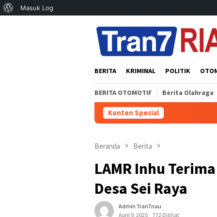
Tentang
Masuk Log
Loncat
WordPress
ke
konten
BERITA
KRIMINAL
POLITIK
OTO
BERITA OTOMOTIF
Berita Olahraga
Konten Spesial
Beranda
Berita
LAMR Inhu Terima
Desa Sei Raya
Admin Tran7riau
April 9, 2025
772 Dilihat