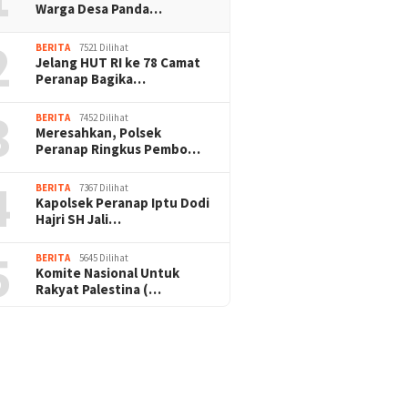
Warga Desa Panda…
2
BERITA
7521 Dilihat
Jelang HUT RI ke 78 Camat
Peranap Bagika…
3
BERITA
7452 Dilihat
Meresahkan, Polsek
Peranap Ringkus Pembo…
4
BERITA
7367 Dilihat
Kapolsek Peranap Iptu Dodi
Hajri SH Jali…
5
BERITA
5645 Dilihat
Komite Nasional Untuk
Rakyat Palestina (…