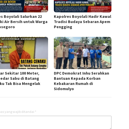
es Boyolali Salurkan 22
Kapolres Boyolali Hadir Kawal
ki Air Bersih untuk Warga
Tradisi Budaya Sebaran Apem
osegoro
Pengging
ar Sekitar 100 Meter,
DPC Demokrat Inhu Serahkan
edar Sabu di Batang
Bantuan Kepada Korban
ku Tak Bisa Mengelak
Kebakaran Rumah di
Sidomulyo
as yang wajib ditandai
*