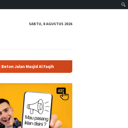
SABTU, 8 AGUSTUS 2026
Masjid Al Faqih
Polres Boyolali Salurkan 22 Tangki Air 