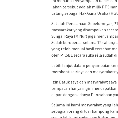
ini menurut Penyampaian Kades dan 
lahan tersebut adalah milik PT.Sinar
Lelang sebagai Hak Guna Usaha (HG
Setelah Perusahaan Sebelumnya ( PT.A
masyarakat yang disampaikan secara
Sungai Raya (M.Nur) juga menyampaik
Sudah beroperasi selama 12 tahun,na
yang telah menuai hasil tersebut ma
oleh PT.SBL secara suka rèla sudah d
Lebih lanjut dalam penyampaian ter
membantu dirinya dan masyarakatnya
Izin Datuk saya dan masyarakat saya
tempatan hanya ingin mendapatkan 
depan dengan adanya Perusahaan yang
Selama ini kami masyarakat yang lah
sebagian orang di luar kampong kam
sudah lah kami sadar juge Kekuranga