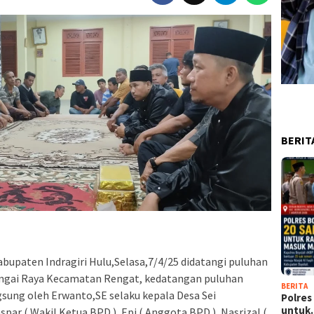
BERIT
upaten Indragiri Hulu,Selasa,7/4/25 didatangi puluhan
sungai Raya Kecamatan Rengat, kedatangan puluhan
BERITA
sung oleh Erwanto,SE selaku kepala Desa Sei
Polres
untu
spar ( Wakil Ketua BPD ), Epi ( Anggota BPD ), Nasrizal (