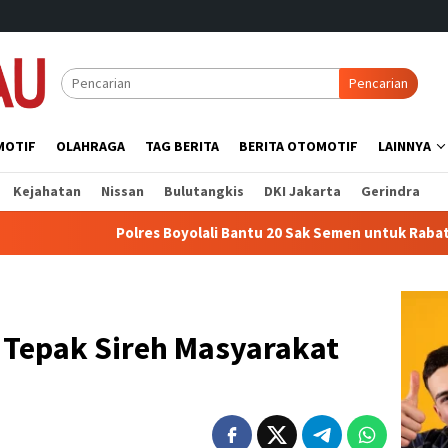
Pencarian
MOTIF
OLAHRAGA
TAG BERITA
BERITA OTOMOTIF
LAINNYA
Kejahatan
Nissan
Bulutangkis
DKI Jakarta
Gerindra
Polres Boyolali Bantu 20 Sak Semen untuk Rabat Beton Jalan 
 Tepak Sireh Masyarakat