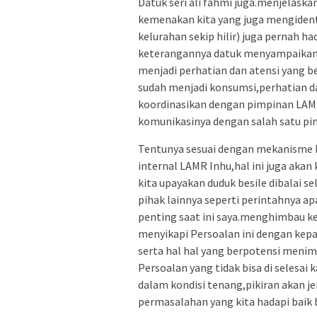
Datuk seri ali fahmi juga.menjelask
kemenakan kita yang juga mengidentif
kelurahan sekip hilir) juga pernah h
keterangannya datuk menyampaikan 
menjadi perhatian dan atensi yang b
sudah menjadi konsumsi,perhatian d
koordinasikan dengan pimpinan LAMR
komunikasinya dengan salah satu pi
Tentunya sesuai dengan mekanisme k
internal LAMR Inhu,hal ini juga akan
kita upayakan duduk besile dibalai 
pihak lainnya seperti perintahnya 
penting saat ini saya.menghimbau ke
menyikapi Persoalan ini dengan kepa
serta hal hal yang berpotensi menimb
Persoalan yang tidak bisa di selesai 
dalam kondisi tenang,pikiran akan je
permasalahan yang kita hadapi baik ba