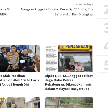
Pos berikutnya
a Ke VI,
Mengaku Anggota BNN dan Peras Rp 200 Juta, Pria
 NIBA
Berpistol di Riau Ditangkap
es Siak Pastikan
Aipda Lilik T.S., Anggota Piket
ian dr. Alex Cristo Loris
Jaga Mako Polres
i Akibat Bunuh Diri
Pekalongan, Dikenal Humanis
dalam Melayani Masyarakat