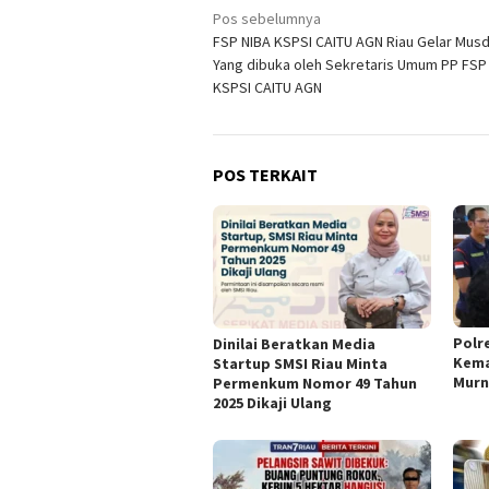
Navigasi
Pos sebelumnya
FSP NIBA KSPSI CAITU AGN Riau Gelar Musd
pos
Yang dibuka oleh Sekretaris Umum PP FSP
KSPSI CAITU AGN
POS TERKAIT
Polr
Dinilai Beratkan Media
Kemat
Startup SMSI Riau Minta
Murn
Permenkum Nomor 49 Tahun
2025 Dikaji Ulang