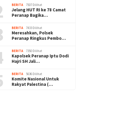
2
BERITA
7507 Dilihat
Jelang HUT RI ke 78 Camat
Peranap Bagika…
3
BERITA
7433 Dilihat
Meresahkan, Polsek
Peranap Ringkus Pembo…
4
BERITA
7350 Dilihat
Kapolsek Peranap Iptu Dodi
Hajri SH Jali…
5
BERITA
5636 Dilihat
Komite Nasional Untuk
Rakyat Palestina (…