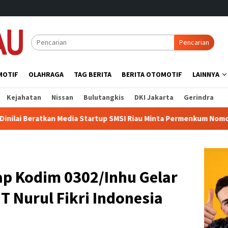
Pencarian
MOTIF
OLAHRAGA
TAG BERITA
BERITA OTOMOTIF
LAINNYA
Kejahatan
Nissan
Bulutangkis
DKI Jakarta
Gerindra
atkan Media Startup SMSI Riau Minta Permenkum Nomor 49 Tahun 2
ap Kodim 0302/Inhu Gelar
IT Nurul Fikri Indonesia