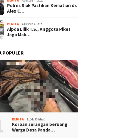
BERITA
Agustus 4, 2026
Polres Siak Pastikan Kematian dr.
Alex C…
BERITA
Agustus 4, 2026
Aipda Lilik T.S., Anggota Piket
Jaga Mak…
A POPULER
1
BERITA
11548 Dilihat
Korban serangan beruang
Warga Desa Panda…