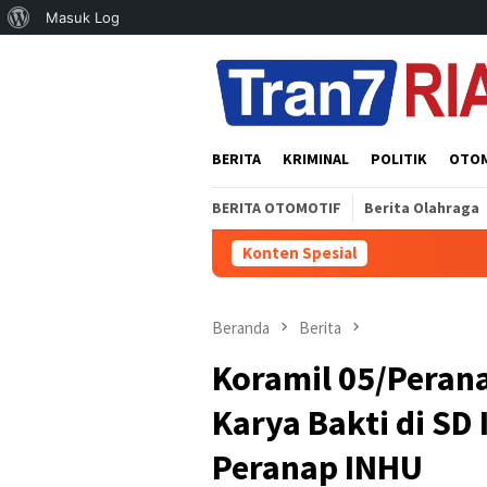
Tentang
Masuk Log
Loncat
WordPress
ke
konten
BERITA
KRIMINAL
POLITIK
OTO
BERITA OTOMOTIF
Berita Olahraga
Konten Spesial
Dinilai Ber
Beranda
Berita
Koramil 05/Peran
Karya Bakti di SD 
Peranap INHU