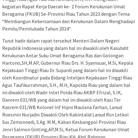
kegiatan Rapat Kerja Daerah ke- 2 Forum Kerukunan Umat
Beragama (FKUB) Se-Provinsi Riau Tahun 2023 dengan Tema
“Membangun Kebersamaan dan Kerukunan Dalam Menghadapi
Pemilu/Pemilukada Tahun 2024″.
Turut hadir dalam rapat tersebut Menteri Dalam Negeri
Republik Indonesia yang dalam hal ini diwakili oleh Kasubdit
Kerukunan Antar Suku Umat Beragama Ras dan Golongan
Hartono,SH,M.AP, Gubernur Riau Drs. H. Syamsuar, M.Si, Kepala
Kejaksaan Tinggi Riau Dr. Supardi yang dalam hal ini diwakili
oleh Koordinator pada Bidang Intelijen Kejaksaan Tinggi Riau
Agus Taufikurrahman, S.H., M.H, Kapolda Riau yang dalam hal
ini diwakili oleh Wadir Intel Polda Riau AKBP Efrizal, S.IK,
Danrem 031/WB yang dalam hal ini diwakili oleh Kasi Ter
Kasrem 031/WB Kolonel Inf Hipni Maulana Farhan, Lanud
Roesmin Nurjadin Diwakili Oleh Kabintalid Lanud Rsn Letkol
Sus Zemonnedi, S.Ag. M.M, Kaban Kesbangpol Provinsi Riau
Jenri Salmon Ginting,AP,M.Si, Ketua Forum Kerukunan Umat
Beragama (FKUB) Provinsi Riau KH. Abd. Rahman