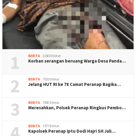
1
BERITA
11583 Dilihat
Korban serangan beruang Warga Desa Panda…
2
BERITA
7532 Dilihat
Jelang HUT RI ke 78 Camat Peranap Bagika…
3
BERITA
7458 Dilihat
Meresahkan, Polsek Peranap Ringkus Pembo…
4
BERITA
7377 Dilihat
Kapolsek Peranap Iptu Dodi Hajri SH Jali…