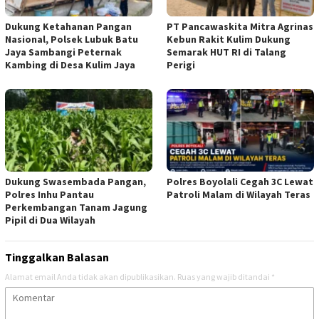
Dukung Ketahanan Pangan
‎PT Pancawaskita Mitra Agrinas
Nasional, Polsek Lubuk Batu
Kebun Rakit Kulim Dukung
Jaya Sambangi Peternak
Semarak HUT RI di Talang
Kambing di Desa Kulim Jaya
Perigi
Dukung Swasembada Pangan,
Polres Boyolali Cegah 3C Lewat
Polres Inhu Pantau
Patroli Malam di Wilayah Teras
Perkembangan Tanam Jagung
Pipil di Dua Wilayah
Tinggalkan Balasan
Alamat email Anda tidak akan dipublikasikan.
Ruas yang wajib ditandai
*