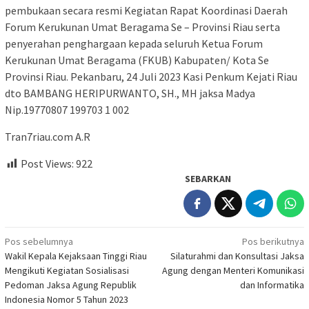
pembukaan secara resmi Kegiatan Rapat Koordinasi Daerah
Forum Kerukunan Umat Beragama Se – Provinsi Riau serta
penyerahan penghargaan kepada seluruh Ketua Forum
Kerukunan Umat Beragama (FKUB) Kabupaten/ Kota Se
Provinsi Riau. Pekanbaru, 24 Juli 2023 Kasi Penkum Kejati Riau
dto BAMBANG HERIPURWANTO, SH., MH jaksa Madya
Nip.19770807 199703 1 002
Tran7riau.com A.R
Post Views:
922
SEBARKAN
Navigasi
Pos sebelumnya
Pos berikutnya
Wakil Kepala Kejaksaan Tinggi Riau
Silaturahmi dan Konsultasi Jaksa
pos
Mengikuti Kegiatan Sosialisasi
Agung dengan Menteri Komunikasi
Pedoman Jaksa Agung Republik
dan Informatika
Indonesia Nomor 5 Tahun 2023