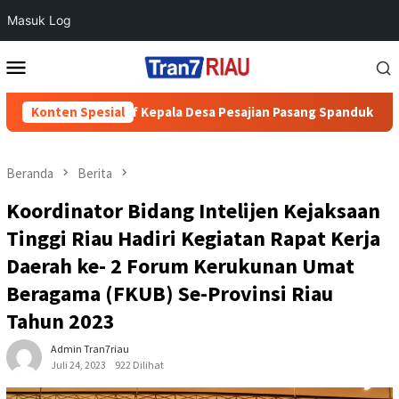
Masuk Log
Loncat
Menu
ke
Mobile
konten
i Inisiatif Kepala Desa Pesajian Pasang Spanduk Himbauan
Konten Spesial
Beranda
Berita
Koordinator Bidang Intelijen Kejaksaan
Tinggi Riau Hadiri Kegiatan Rapat Kerja
Daerah ke- 2 Forum Kerukunan Umat
Beragama (FKUB) Se-Provinsi Riau
Tahun 2023
Admin Tran7riau
Juli 24, 2023
922 Dilihat