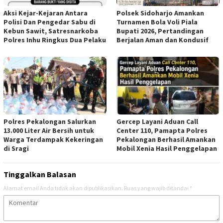
Aksi Kejar-Kejaran Antara
Polsek Sidoharjo Amankan
Polisi Dan Pengedar Sabu di
Turnamen Bola Voli Piala
Kebun Sawit, Satresnarkoba
Bupati 2026, Pertandingan
Polres Inhu Ringkus Dua Pelaku
Berjalan Aman dan Kondusif
Polres Pekalongan Salurkan
Gercep Layani Aduan Call
13.000 Liter Air Bersih untuk
Center 110, Pamapta Polres
Warga Terdampak Kekeringan
Pekalongan Berhasil Amankan
di Sragi
Mobil Xenia Hasil Penggelapan
Tinggalkan Balasan
Alamat email Anda tidak akan dipublikasikan.
Ruas yang wajib ditandai
*