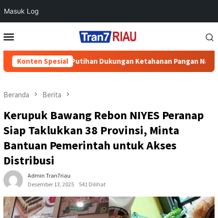
Masuk Log
Loncat
Menu
ke
Mobile
konten
esa Air Putihan Dukungan Ketahanan Pangan Nasional
Konten Spesial
Pe
Beranda
Berita
Kerupuk Bawang Rebon NIYES Peranap
Siap Taklukkan 38 Provinsi, Minta
Bantuan Pemerintah untuk Akses
Distribusi
Admin Tran7riau
Desember 13, 2025
541 Dilihat