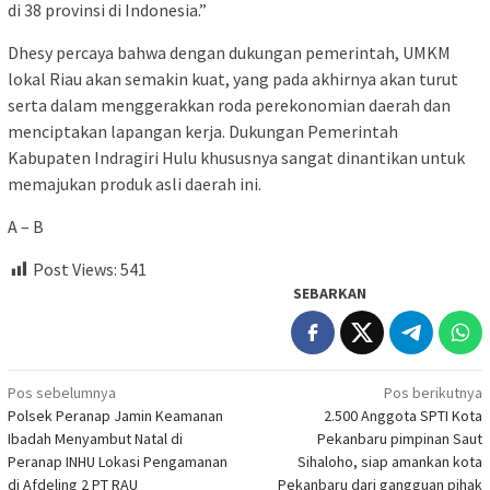
di 38 provinsi di Indonesia.”
Dhesy percaya bahwa dengan dukungan pemerintah, UMKM
lokal Riau akan semakin kuat, yang pada akhirnya akan turut
serta dalam menggerakkan roda perekonomian daerah dan
menciptakan lapangan kerja. Dukungan Pemerintah
Kabupaten Indragiri Hulu khususnya sangat dinantikan untuk
memajukan produk asli daerah ini.
A – B
Post Views:
541
SEBARKAN
Navigasi
Pos sebelumnya
Pos berikutnya
Polsek Peranap Jamin Keamanan
2.500 Anggota SPTI Kota
pos
Ibadah Menyambut Natal di
Pekanbaru pimpinan Saut
Peranap INHU Lokasi Pengamanan
Sihaloho, siap amankan kota
di Afdeling 2 PT RAU
Pekanbaru dari gangguan pihak