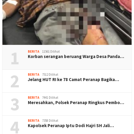
1
BERITA
11561 Dilihat
Korban serangan beruang Warga Desa Panda…
2
BERITA
7512 Dilihat
Jelang HUT RI ke 78 Camat Peranap Bagika…
3
BERITA
7441 Dilihat
Meresahkan, Polsek Peranap Ringkus Pembo…
4
BERITA
7358 Dilihat
Kapolsek Peranap Iptu Dodi Hajri SH Jali…