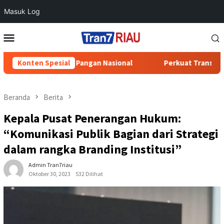
Masuk Log
Loncat
Menu
ke
Mobile
konten
ahanan Pangan Nasional
Konten Spesial
Perkuat Transformasi Layanan, P
Beranda
Berita
Kepala Pusat Penerangan Hukum:
“Komunikasi Publik Bagian dari Strategi
dalam rangka Branding Institusi”
Admin Tran7riau
Oktober 30, 2023
532 Dilihat