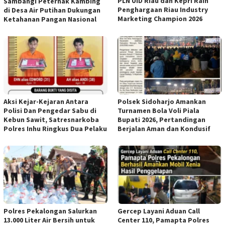
PLN UID Riau dan Kepri Raih
Sambangi Peternak Kambing
Penghargaan Riau Industry
di Desa Air Putihan Dukungan
Marketing Champion 2026
Ketahanan Pangan Nasional
Aksi Kejar-Kejaran Antara
Polsek Sidoharjo Amankan
Polisi Dan Pengedar Sabu di
Turnamen Bola Voli Piala
Kebun Sawit, Satresnarkoba
Bupati 2026, Pertandingan
Polres Inhu Ringkus Dua Pelaku
Berjalan Aman dan Kondusif
Polres Pekalongan Salurkan
Gercep Layani Aduan Call
13.000 Liter Air Bersih untuk
Center 110, Pamapta Polres