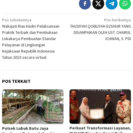
Navigasi
Pos sebelumnya
Pos berikutnya
Wakajati Riau Hadiri Pelaksanaan
TAUSIYAH QOBLIYAH DZUHUR YANG
pos
Praktik Terbaik dan Pembukaan
DISAMPAIKAN OLEH UST. CHAIRUL
Lokakarya Pembuatan Standar
ICHWAN, S. PDI
Pelayanan di Lingkungan
Kejaksaan Republik Indonesia
Tahun 2023 secara virtual
POS TERKAIT
Perkuat Transformasi Layanan,
Polsek Lubuk Batu Jaya