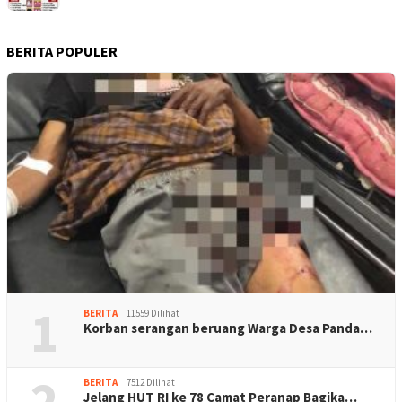
BERITA POPULER
1
BERITA
11559 Dilihat
Korban serangan beruang Warga Desa Panda…
2
BERITA
7512 Dilihat
Jelang HUT RI ke 78 Camat Peranap Bagika…