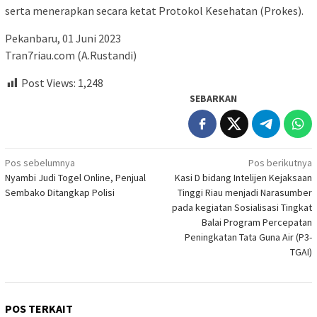
serta menerapkan secara ketat Protokol Kesehatan (Prokes).
Pekanbaru, 01 Juni 2023
Tran7riau.com (A.Rustandi)
Post Views:
1,248
SEBARKAN
Navigasi
Pos sebelumnya
Pos berikutnya
Nyambi Judi Togel Online, Penjual
Kasi D bidang Intelijen Kejaksaan
pos
Sembako Ditangkap Polisi
Tinggi Riau menjadi Narasumber
pada kegiatan Sosialisasi Tingkat
Balai Program Percepatan
Peningkatan Tata Guna Air (P3-
TGAI)
POS TERKAIT