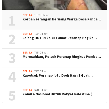
1
BERITA
11563 Dilihat
Korban serangan beruang Warga Desa Panda…
2
BERITA
7514 Dilihat
Jelang HUT RI ke 78 Camat Peranap Bagika…
3
BERITA
7444 Dilihat
Meresahkan, Polsek Peranap Ringkus Pembo…
4
BERITA
7360 Dilihat
Kapolsek Peranap Iptu Dodi Hajri SH Jali…
5
BERITA
5641 Dilihat
Komite Nasional Untuk Rakyat Palestina (…