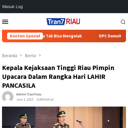
Masuk Log
Loncat
Menu
ke
Mobile
konten
aku Tak Bisa Mengelak
Konten Spesial
DPC Demokrat Inhu Serahkan Bant
Beranda
Berita
Kepala Kejaksaan Tinggi Riau Pimpin
Upacara Dalam Rangka Hari LAHIR
PANCASILA
Admin Tran7riau
Juni 1, 2023
1248 Dilihat