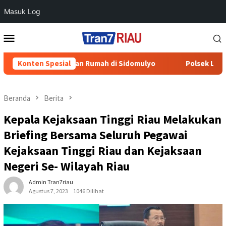
Masuk Log
Loncat
Menu
ke
Mobile
konten
ebakaran Rumah di Sidomulyo
Konten Spesial
Polsek Lubuk Batu Jaya S
Beranda
Berita
Kepala Kejaksaan Tinggi Riau Melakukan
Briefing Bersama Seluruh Pegawai
Kejaksaan Tinggi Riau dan Kejaksaan
Negeri Se- Wilayah Riau
Admin Tran7riau
Agustus 7, 2023
1046 Dilihat