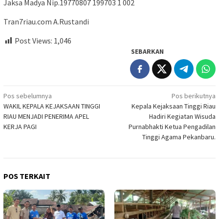
Jaksa Madya Nip.19770807 199703 1 002
Tran7riau.com A.Rustandi
Post Views:
1,046
SEBARKAN
Navigasi
Pos sebelumnya
Pos berikutnya
WAKIL KEPALA KEJAKSAAN TINGGI
Kepala Kejaksaan Tinggi Riau
pos
RIAU MENJADI PENERIMA APEL
Hadiri Kegiatan Wisuda
KERJA PAGI
Purnabhakti Ketua Pengadilan
Tinggi Agama Pekanbaru.
POS TERKAIT