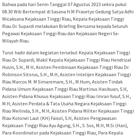
Bahwa pada hari Senin Tanggal 07 Agustus 2023 sekira pukul
08.30 Wib Bertempat di Sasana H.M Prasetyo Gedung Satya Adhi
Wicaksana Kejaksaan Tinggi Riau, Kepala Kejaksaan Tinggi
Riau Dr. Supardi melakukan Briefing Bersama kepada Seluruh
Pegawai Kejaksaan Tinggi Riau dan Kejaksaan Negeri Se-
Wilayah Riau.
Turut hadir dalam kegiatan tersebut Kepala Kejaksaan Tinggi
Riau Dr. Supardi, Wakil Kepala Kejaksaan Tinggi Riau Hendrizal
Husin, S.H., M H, Asisten Pembinaan Kejaksaan Tinggi Riau Dr.
Robinson Sitorus, S.H., M.H, Asisten Intelijen Kejaksaan Tinggi
Riau Marcos M. M Simaremare, S.H., M.Hum, Asisten Tindak
Pidana Umum Kejaksaan Tinggi Riau Martinus Hasibuan, S.H,
Asisten Pidana Khusus Kejaksaan Tinggi Riau Imran Yusuf, S.H.,
M.H, Asisten Perdata & Tata Usaha Negara Kejaksaan Tinggi
Riau Meilinda, S.H., M.H, Asisten Pidana Militer Kejaksaan Tinggi
Riau Kolonel Laut (KH) Faisol, S.H, Asisten Pengawasan
Kejaksaan Tinggi Riau Ayu Agung, S.H., S. Sos, M.H, M.Si (Han),
Para Koordinator pada Kejaksaan Tinggi Riau, Para Kepala