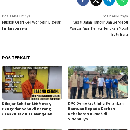
Navigasi
Pos sebelumnya
Pos berikutnya
Muslok Orari Ke-I Wonogiri Digelar,
Kesal Jalan Hancur Dan Berdebu
pos
Ini Harapannya
Warga Pasir Penyu Hentikan Mobil
Batu Bara
POS TERKAIT
DPC Demokrat Inhu Serahkan
Dikejar Sekitar 100 Meter,
Bantuan Kepada Korban
Pengedar Sabu di Batang
Kebakaran Rumah di
Cenaku Tak Bisa Mengelak
Sidomulyo