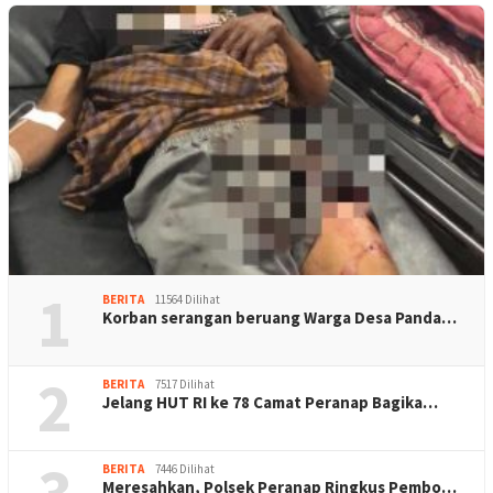
1
BERITA
11564 Dilihat
Korban serangan beruang Warga Desa Panda…
2
BERITA
7517 Dilihat
Jelang HUT RI ke 78 Camat Peranap Bagika…
3
BERITA
7446 Dilihat
Meresahkan, Polsek Peranap Ringkus Pembo…