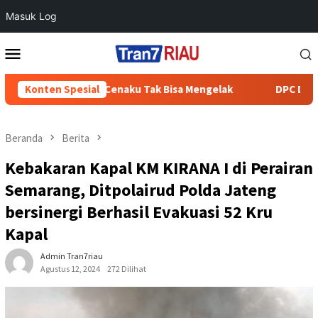
Masuk Log
Loncat
Menu
ke
Mobile
konten
di Batang Cenaku Tak Bisa Mengelak
Konten Spesial
DPC Demokrat Inhu 
Beranda
Berita
Kebakaran Kapal KM KIRANA I di Perairan
Semarang, Ditpolairud Polda Jateng
bersinergi Berhasil Evakuasi 52 Kru
Kapal
Admin Tran7riau
Agustus 12, 2024
272 Dilihat