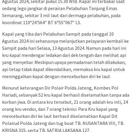
Agustus 2024, sekitar pukul 15.30 WIB. Kapal ini terbakar saat
sedang lego jangkar di perairan Pelabuhan Tanjung Emas
Semarang, sekitar 3 mil laut dari dermaga pelabuhan, pada
koordinat 110°24’564″ BT 6°55”067″ LS.
Kapal yang tiba dari Pelabuhan Sampit pada tanggal 10
Agustus 2024 ini seharusnya melanjutkan pelayaran kembali ke
Sampit pada hari Selasa, 13 Agustus 2024. Namun pada hari ini
kru kapal mendengar ledakan dari dek tengah dan melihat api
yang menyebar. Meskipun upaya pemadaman telah dilakukan,
api tetap tidak dapat dikendalikan, memaksa kru kapal untuk
meninggalkan kapal dengan menceburkan diri ke laut.
Menurut keterangan Dir Polair Polda Jateng, Kombes Pol
Hariadi, sebanyak 52 kru kapal berhasil diselamatkan tanpa ada
korban jiwa. Di antara kru tersebut, 21 orang adalah kru inti, 24
orang kru vendor, dan 7 orang teknisi. Para Kru kapal yang
menceburkan diri ke laut berhasil diselamatkan Kapal Dit
Polairud Polda Jateng dan tug boat TB. NUSANTARA VIII, TB.
KRISNA 315, serta TB. SATRIA LAKSANA 127.