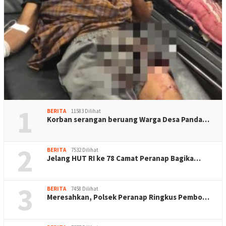
1
BERITA
11583 Dilihat
Korban serangan beruang Warga Desa Panda…
2
BERITA
7532 Dilihat
Jelang HUT RI ke 78 Camat Peranap Bagika…
3
BERITA
7458 Dilihat
Meresahkan, Polsek Peranap Ringkus Pembo…