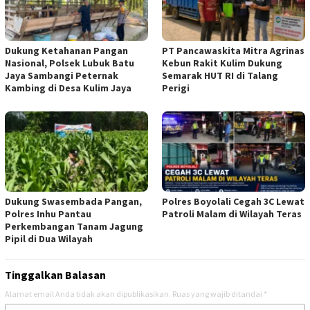
Dukung Ketahanan Pangan
‎PT Pancawaskita Mitra Agrinas
Nasional, Polsek Lubuk Batu
Kebun Rakit Kulim Dukung
Jaya Sambangi Peternak
Semarak HUT RI di Talang
Kambing di Desa Kulim Jaya
Perigi
Dukung Swasembada Pangan,
Polres Boyolali Cegah 3C Lewat
Polres Inhu Pantau
Patroli Malam di Wilayah Teras
Perkembangan Tanam Jagung
Pipil di Dua Wilayah
Tinggalkan Balasan
Alamat email Anda tidak akan dipublikasikan.
Ruas yang wajib ditandai
*