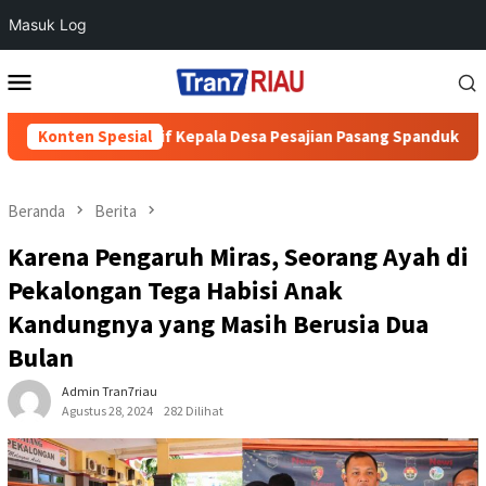
Masuk Log
Loncat
Menu
ke
Mobile
konten
si Inisiatif Kepala Desa Pesajian Pasang Spanduk Himbauan
Konten Spesial
Beranda
Berita
Karena Pengaruh Miras, Seorang Ayah di
Pekalongan Tega Habisi Anak
Kandungnya yang Masih Berusia Dua
Bulan
Admin Tran7riau
Agustus 28, 2024
282 Dilihat