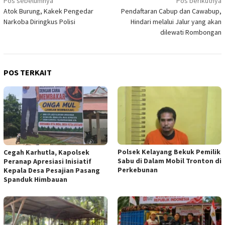
Navigasi
Pos sebelumnya
Pos berikutnya
Atok Burung, Kakek Pengedar
Pendaftaran Cabup dan Cawabup,
pos
Narkoba Diringkus Polisi
Hindari melalui Jalur yang akan
dilewati Rombongan
POS TERKAIT
Polsek Kelayang Bekuk Pemilik
Cegah Karhutla, Kapolsek
Sabu di Dalam Mobil Tronton di
Peranap Apresiasi Inisiatif
Perkebunan
Kepala Desa Pesajian Pasang
Spanduk Himbauan