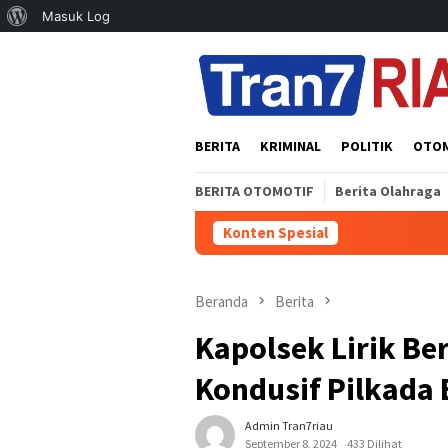
Tentang
Masuk Log
Loncat
WordPress
ke
konten
BERITA
KRIMINAL
POLITIK
OTO
BERITA OTOMOTIF
Berita Olahraga
Konten Spesial
‎PT Pancawas
Beranda
Berita
Kapolsek Lirik Be
Kondusif Pilkada
Admin Tran7riau
September 8, 2024
433 Dilihat