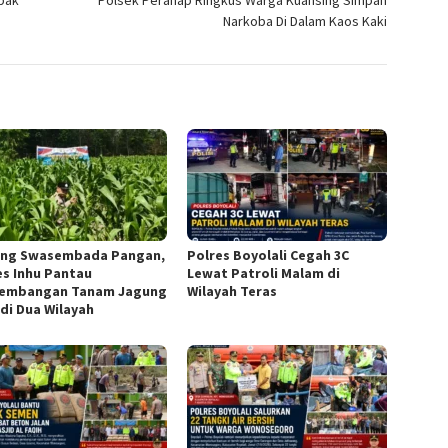
bak
Polsek Peranap Ringkus Warga Kuansing Simpan
Narkoba Di Dalam Kaos Kaki
ng Swasembada Pangan,
Polres Boyolali Cegah 3C
es Inhu Pantau
Lewat Patroli Malam di
embangan Tanam Jagung
Wilayah Teras
 di Dua Wilayah