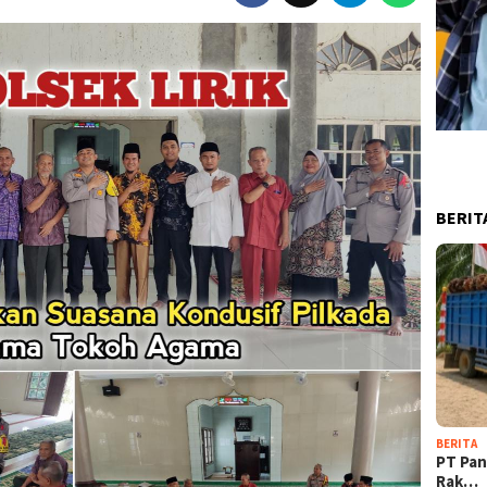
BERIT
BERITA
‎PT Pa
Rak…