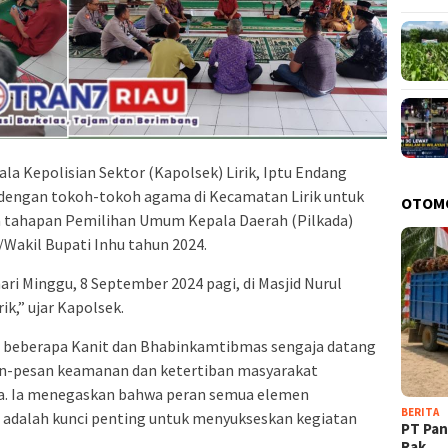
la Kepolisian Sektor (Kapolsek) Lirik, Iptu Endang
dengan tokoh-tokoh agama di Kecamatan Lirik untuk
OTOM
a tahapan Pemilihan Umum Kepala Daerah (Pilkada)
Wakil Bupati Inhu tahun 2024.
ri Minggu, 8 September 2024 pagi, di Masjid Nurul
k,” ujar Kapolsek.
 beberapa Kanit dan Bhabinkamtibmas sengaja datang
n-pesan keamanan dan ketertiban masyarakat
a. Ia menegaskan bahwa peran semua elemen
BERITA
adalah kunci penting untuk menyukseskan kegiatan
‎PT Pa
Rak…