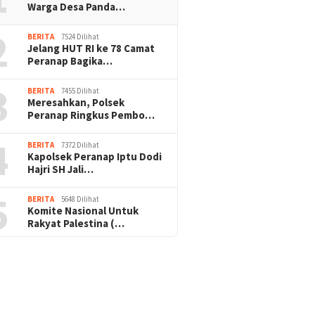
Warga Desa Panda…
2
BERITA
7524 Dilihat
Jelang HUT RI ke 78 Camat
Peranap Bagika…
3
BERITA
7455 Dilihat
Meresahkan, Polsek
Peranap Ringkus Pembo…
4
BERITA
7372 Dilihat
Kapolsek Peranap Iptu Dodi
Hajri SH Jali…
5
BERITA
5648 Dilihat
Komite Nasional Untuk
Rakyat Palestina (…