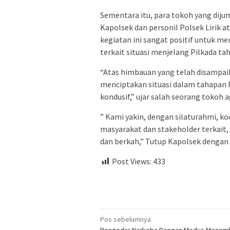
Sementara itu, para tokoh yang dij
Kapolsek dan personil Polsek Lirik a
kegiatan ini sangat positif untuk me
terkait situasi menjelang Pilkada ta
“Atas himbauan yang telah disampaik
menciptakan situasi dalam tahapan P
kondusif,” ujar salah seorang tokoh 
” Kami yakin, dengan silaturahmi, k
masyarakat dan stakeholder terkait,
dan berkah,” Tutup Kapolsek dengan p
Post Views:
433
Navigasi
Pos sebelumnya