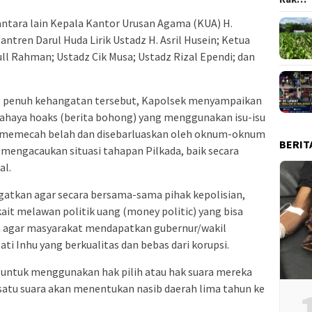
ntara lain Kepala Kantor Urusan Agama (KUA) H.
santren Darul Huda Lirik Ustadz H. Asril Husein; Ketua
dull Rahman; Ustadz Cik Musa; Ustadz Rizal Ependi; dan
g penuh kehangatan tersebut, Kapolsek menyampaikan
ahaya hoaks (berita bohong) yang menggunakan isu-isu
t memecah belah dan disebarluaskan oleh oknum-oknum
BERIT
mengacaukan situasi tahapan Pilkada, baik secara
al.
gatkan agar secara bersama-sama pihak kepolisian,
ait melawan politik uang (money politic) yang bisa
an agar masyarakat mendapatkan gubernur/wakil
ati Inhu yang berkualitas dan bebas dari korupsi.
untuk menggunakan hak pilih atau hak suara mereka
satu suara akan menentukan nasib daerah lima tahun ke