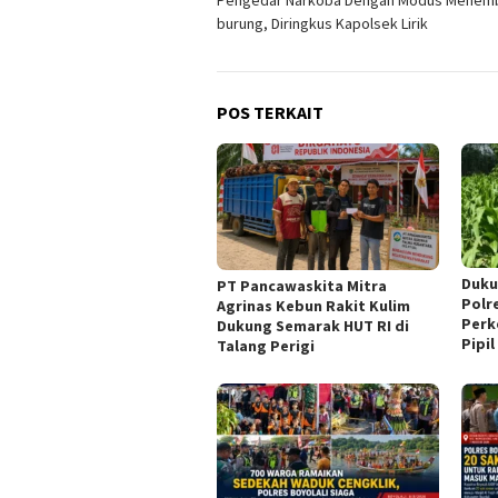
Pengedar Narkoba Dengan Modus Menem
pos
burung, Diringkus Kapolsek Lirik
POS TERKAIT
Duku
‎PT Pancawaskita Mitra
Polr
Agrinas Kebun Rakit Kulim
Perk
Dukung Semarak HUT RI di
Pipil
Talang Perigi