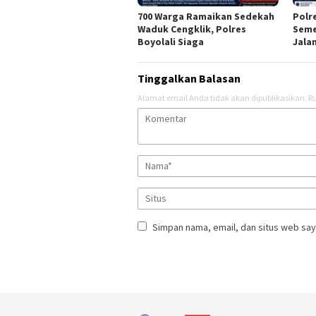
700 Warga Ramaikan Sedekah
Polr
Waduk Cengklik, Polres
Seme
Boyolali Siaga
Jalan
Tinggalkan Balasan
Alamat email Anda tidak akan dipublikasikan.
Ru
Simpan nama, email, dan situs web say