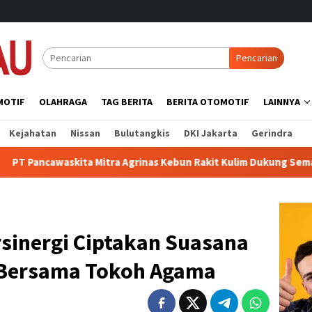
Pencarian
MOTIF
OLAHRAGA
TAG BERITA
BERITA OTOMOTIF
LAINNYA
Kejahatan
Nissan
Bulutangkis
DKI Jakarta
Gerindra
kita Mitra Agrinas Kebun Rakit Kulim Dukung Semarak HUT RI di Ta
rsinergi Ciptakan Suasana
 Bersama Tokoh Agama