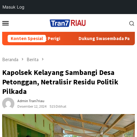
Masuk Log
Loncat
Menu
ke
Mobile
konten
I di Talang Perigi
Konten Spesial
Dukung Swasembada Pangan, Polres In
Beranda
Berita
Kapolsek Kelayang Sambangi Desa
Petonggan, Netralisir Residu Politik
Pilkada
Admin Tran7riau
Desember 12, 2024
515 Dilihat