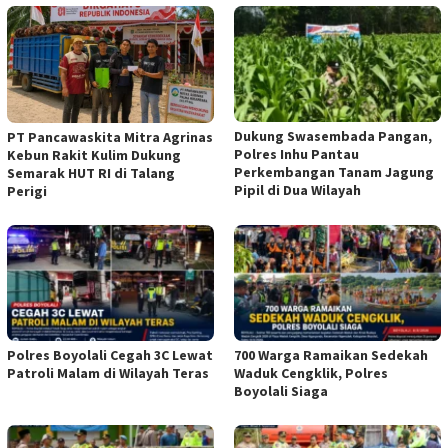
Dukung Swasembada Pangan,
‎PT Pancawaskita Mitra Agrinas
Polres Inhu Pantau
Kebun Rakit Kulim Dukung
Perkembangan Tanam Jagung
Semarak HUT RI di Talang
Pipil di Dua Wilayah
Perigi
Polres Boyolali Cegah 3C Lewat
700 Warga Ramaikan Sedekah
Patroli Malam di Wilayah Teras
Waduk Cengklik, Polres
Boyolali Siaga