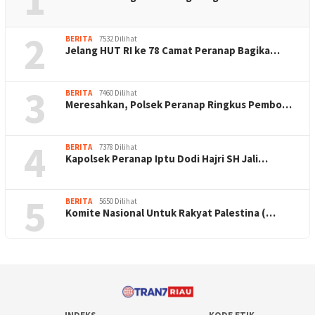
2
BERITA
7532 Dilihat
Jelang HUT RI ke 78 Camat Peranap Bagika…
3
BERITA
7460 Dilihat
Meresahkan, Polsek Peranap Ringkus Pembo…
4
BERITA
7378 Dilihat
Kapolsek Peranap Iptu Dodi Hajri SH Jali…
5
BERITA
5650 Dilihat
Komite Nasional Untuk Rakyat Palestina (…