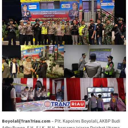
Boyolali|Tran7riau.com
– Plt. Kapolres Boyolali, AKBP Budi
Adhy Buono, S.H., S.I.K., M.H., bersama jajaran Pejabat Utama