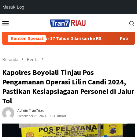
Masuk Log
Loncat
Menu
ke
Mobile
konten
ri, Pelajar 17 Tahun Dilarikan ke RS
Konten Spesial
Polres Wonogiri Tan
Beranda
Berita
Kapolres Boyolali Tinjau Pos
Pengamanan Operasi Lilin Candi 2024,
Pastikan Kesiapsiagaan Personel di Jalur
Tol
Admin Tran7riau
Desember 23, 2024
393 Dilihat