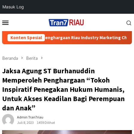
Masuk Log
Loncat
Menu
ke
Mobile
konten
pri Raih Penghargaan Riau Industry Marketing Champion 2026
Konten Spesial
Beranda
Berita
Jaksa Agung ST Burhanuddin
Memperoleh Penghargaan “Tokoh
Inspiratif Penegakan Hukum Humanis,
Untuk Akses Keadilan Bagi Perempuan
dan Anak”
Admin Tran7riau
Juli 8, 2023
1459 Dilihat