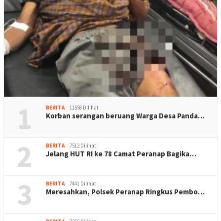
1
BERITA
11558 Dilihat
Korban serangan beruang Warga Desa Panda…
2
BERITA
7512 Dilihat
Jelang HUT RI ke 78 Camat Peranap Bagika…
3
BERITA
7441 Dilihat
Meresahkan, Polsek Peranap Ringkus Pembo…