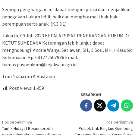
Semoga penghargaan ini dapat menginspirasi dan menjadikan
penegakan hukum lebih baik dan menghormati hak-hak
perempuan serta anak. (K.3.3.1)
Jakarta, 09 Juli 2023 KEPALA PUSAT PENERANGAN HUKUM Dr.
KETUT SUMEDANA Keterangan lebih lanjut dapat
menghubungi Andrie Wahyu Setiawan, SH., S.Sos., MH. / Kasubid
Kehumasan Hp. 081272507936 Email:
humas.puspenkum@kejaksaan.go.id
Tran7riau.com A.Rustandi
Post Views:
1,459
SEBARKAN
Navigasi
Pos sebelumnya
Pos berikutnya
Taufik Hidayat Resmi terpilih
Polsek Lirik Ringkus Gembong
pos
secara demokrasi menjadi ketua
Curanmor Resedivis.Kasus Curat