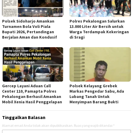
Polsek Sidoharjo Amankan
Polres Pekalongan Salurkan
Turnamen Bola Voli Piala
13.000 Liter Air Bersih untuk
Bupati 2026, Pertandingan
Warga Terdampak Kekeringan
Berjalan Aman dan Kondusif
di Sragi
Gercep Layani Aduan Call
Polsek Kelayang Grebek
Center 110, Pamapta Polres
Markas Pengedar Sabu, Ada
Pekalongan Berhasil Amankan
Lubang Tanah Untuk
Mobil Xenia Hasil Penggelapan
Menyimpan Barang Bukti
Tinggalkan Balasan
Alamat email Anda tidak akan dipublikasikan.
Ruas yang wajib ditandai
*