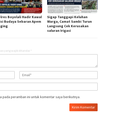
lres Boyolali Hadir Kawal
Sigap Tanggapi Keluhan
isi Budaya Sebaran Apem
Warga, Camat Sambi Turun
ging
Langsung Cek Kerusakan
saluran Irigasi
as yang wajib ditandai
*
a pada peramban ini untuk komentar saya berikutnya.