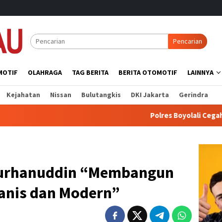
Pencarian
MOTIF
OLAHRAGA
TAG BERITA
BERITA OTOMOTIF
LAINNYA
Kejahatan
Nissan
Bulutangkis
DKI Jakarta
Gerindra
Polres Boyolali Cegah 3C Lewat Pat
Burhanuddin “Membangun
anis dan Modern”