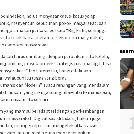
penindakan, harus menyasar kasus-kasus yang
blik, menyentuh kebutuhan pokok masyarakat, dan
mengutamakan perkara-perkara “Big Fish”, sehingga
 itu tidak hanya merampas ekonomi masyarakat,
an ekonomi masyarakat.
BERIT
dakan harus diimbangi dengan perbaikan tata kelola,
gandeng proyek-proyek strategis nasional agar bisa
 masyarakat. Oleh karena itu, harus dilakukan
 walaupun itu tugas yang berat.
umanis dan Modern”, suatu renungan yang mendalam
alah hukum yang mengandung nilai-nilai kemanusiaan,
kemanusiaan itu sendiri.
um yang mampu beradaptasi dengan perkembangan
 masyarakat. Digitalisasi di bidang hukum juga
mudah, mempercepat dan mengefektifkan akses
 masyarakat dan media guna mengedepankan