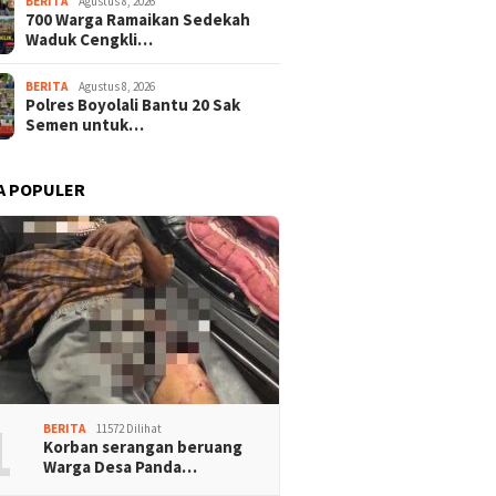
BERITA
Agustus 8, 2026
700 Warga Ramaikan Sedekah
Waduk Cengkli…
BERITA
Agustus 8, 2026
Polres Boyolali Bantu 20 Sak
Semen untuk…
A POPULER
1
BERITA
11572 Dilihat
Korban serangan beruang
Warga Desa Panda…