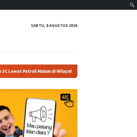
SABTU, 8 AGUSTUS 2026
roli Malam di Wilayah Teras
700 Warga Ramaikan Sedekah 