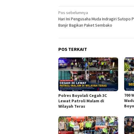
Navigasi
Pos sebelumnya
Hari Ini Pengusaha Muda Indragiri Sutopo P
pos
Banjir Bagikan Paket Sembako
POS TERKAIT
700 
Polres Boyolali Cegah 3C
Wadu
Lewat Patroli Malam di
Boyo
Wilayah Teras