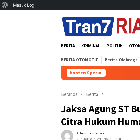
Tentang
Masuk Log
Loncat
WordPress
ke
konten
BERITA
KRIMINAL
POLITIK
OTO
BERITA OTOMOTIF
Berita Olahraga
Konten Spesial
Beranda
Berita
Jaksa Agung ST 
Citra Hukum Hum
Admin Tran7riau
Januari 8, 2024
451 Dilihat