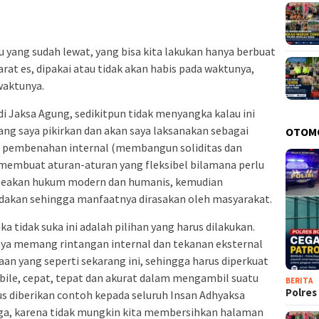
 yang sudah lewat, yang bisa kita lakukan hanya berbuat
arat es, dipakai atau tidak akan habis pada waktunya,
waktunya.
i Jaksa Agung, sedikitpun tidak menyangka kalau ini
ng saya pikirkan dan akan saya laksanakan sebagai
OTOM
 pembenahan internal (membangun soliditas dan
 membuat aturan-aturan yang fleksibel bilamana perlu
egeakan hukum modern dan humanis, kemudian
dakan sehingga manfaatnya dirasakan oleh masyarakat.
a tidak suka ini adalah pilihan yang harus dilakukan.
snya memang rintangan internal dan tekanan eksternal
n yang seperti sekarang ini, sehingga harus diperkuat
le, cepat, tepat dan akurat dalam mengambil suatu
BERITA
Polres
s diberikan contoh kepada seluruh Insan Adhyaksa
Tega, karena tidak mungkin kita membersihkan halaman