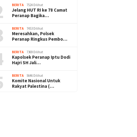
2
BERITA
7524 Dilihat
Jelang HUT RI ke 78 Camat
Peranap Bagika…
3
BERITA
7453 Dilihat
Meresahkan, Polsek
Peranap Ringkus Pembo…
4
BERITA
7369 Dilihat
Kapolsek Peranap Iptu Dodi
Hajri SH Jali…
5
BERITA
5646 Dilihat
Komite Nasional Untuk
Rakyat Palestina (…