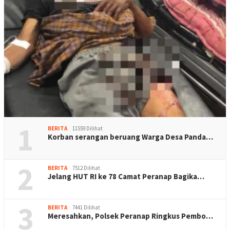
1
BERITA
11559 Dilihat
Korban serangan beruang Warga Desa Panda…
2
BERITA
7512 Dilihat
Jelang HUT RI ke 78 Camat Peranap Bagika…
3
BERITA
7441 Dilihat
Meresahkan, Polsek Peranap Ringkus Pembo…