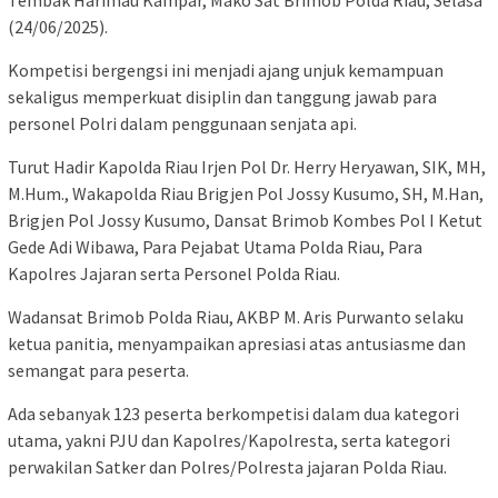
Tembak Harimau Kampar, Mako Sat Brimob Polda Riau, Selasa
(24/06/2025).
Kompetisi bergengsi ini menjadi ajang unjuk kemampuan
sekaligus memperkuat disiplin dan tanggung jawab para
personel Polri dalam penggunaan senjata api.
Turut Hadir Kapolda Riau Irjen Pol Dr. Herry Heryawan, SIK, MH,
M.Hum., Wakapolda Riau Brigjen Pol Jossy Kusumo, SH, M.Han,
Brigjen Pol Jossy Kusumo, Dansat Brimob Kombes Pol I Ketut
Gede Adi Wibawa, Para Pejabat Utama Polda Riau, Para
Kapolres Jajaran serta Personel Polda Riau.
Wadansat Brimob Polda Riau, AKBP M. Aris Purwanto selaku
ketua panitia, menyampaikan apresiasi atas antusiasme dan
semangat para peserta.
Ada sebanyak 123 peserta berkompetisi dalam dua kategori
utama, yakni PJU dan Kapolres/Kapolresta, serta kategori
perwakilan Satker dan Polres/Polresta jajaran Polda Riau.