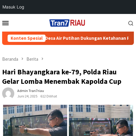
Masuk Log
Loncat
Menu
ke
Mobile
konten
ing di Desa Air Putihan Dukungan Ketahanan Pangan Nasional
Konten Spesial
Beranda
Berita
Hari Bhayangkara ke-79, Polda Riau
Gelar Lomba Menembak Kapolda Cup
Admin Tran7riau
Juni 24, 2025
612 Dilihat