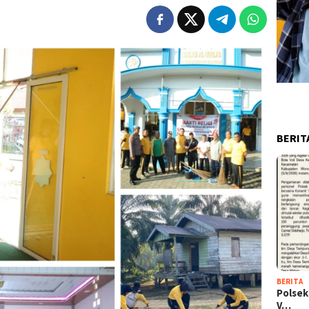
BERIT
BERITA
Polsek
V…