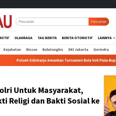
Pencarian
MOTIF
OLAHRAGA
TAG BERITA
BERITA OTOMOTIF
LAINNYA
Kejahatan
Nissan
Bulutangkis
DKI Jakarta
Gerindra
Sidoharjo Amankan Turnamen Bola Voli Piala Bupati 2026, Pertan
olri Untuk Masyarakat,
i Religi dan Bakti Sosial ke