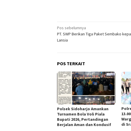
Navigasi
Pos sebelumnya
PT. SWP Berikan Tiga Paket Sembako kep
pos
Lansia
POS TERKAIT
Polr
Polsek Sidoharjo Amankan
13.00
Turnamen Bola Voli Piala
Warg
Bupati 2026, Pertandingan
di Sr
Berjalan Aman dan Kondusif