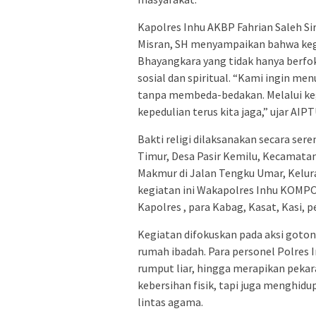
Kapolres Inhu AKBP Fahrian Saleh Sir
Misran, SH menyampaikan bahwa kegi
Bhayangkara yang tidak hanya berfo
sosial dan spiritual. “Kami ingin m
tanpa membeda-bedakan. Melalui keg
kepedulian terus kita jaga,” ujar AIP
Bakti religi dilaksanakan secara seren
Timur, Desa Pasir Kemilu, Kecamatan
Makmur di Jalan Tengku Umar, Kelura
kegiatan ini Wakapolres Inhu KOMPOL
Kapolres , para Kabag, Kasat, Kasi, p
Kegiatan difokuskan pada aksi goto
rumah ibadah. Para personel Polre
rumput liar, hingga merapikan pekar
kebersihan fisik, tapi juga menghidu
lintas agama.