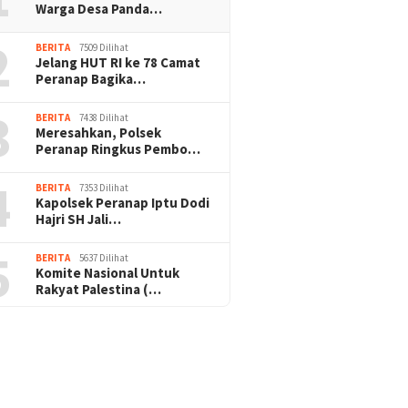
Warga Desa Panda…
2
BERITA
7509 Dilihat
Jelang HUT RI ke 78 Camat
Peranap Bagika…
3
BERITA
7438 Dilihat
Meresahkan, Polsek
Peranap Ringkus Pembo…
4
BERITA
7353 Dilihat
Kapolsek Peranap Iptu Dodi
Hajri SH Jali…
5
BERITA
5637 Dilihat
Komite Nasional Untuk
Rakyat Palestina (…