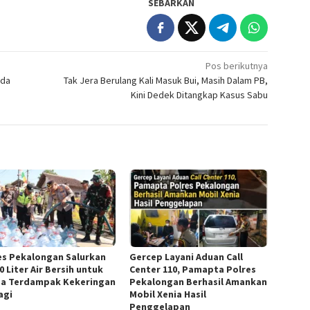
SEBARKAN
Pos berikutnya
ada
Tak Jera Berulang Kali Masuk Bui, Masih Dalam PB,
Kini Dedek Ditangkap Kasus Sabu
es Pekalongan Salurkan
Gercep Layani Aduan Call
0 Liter Air Bersih untuk
Center 110, Pamapta Polres
a Terdampak Kekeringan
Pekalongan Berhasil Amankan
agi
Mobil Xenia Hasil
Penggelapan