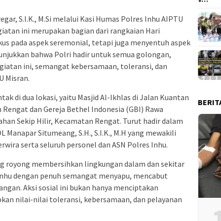
egar, S.I.K., M.Si melalui Kasi Humas Polres Inhu AIPTU
atan ini merupakan bagian dari rangkaian Hari
kus pada aspek seremonial, tetapi juga menyentuh aspek
enunjukkan bahwa Polri hadir untuk semua golongan,
iatan ini, semangat kebersamaan, toleransi, dan
TU Misran.
tak di dua lokasi, yaitu Masjid Al-Ikhlas di Jalan Kuantan
BERIT
 Rengat dan Gereja Bethel Indonesia (GBI) Rawa
han Sekip Hilir, Kecamatan Rengat. Turut hadir dalam
 Manapar Situmeang, S.H., S.I.K., M.H yang mewakili
erwira serta seluruh personel dan ASN Polres Inhu.
ng royong membersihkan lingkungan dalam dan sekitar
s Inhu dengan penuh semangat menyapu, mencabut
angan. Aksi sosial ini bukan hanya menciptakan
pkan nilai-nilai toleransi, kebersamaan, dan pelayanan