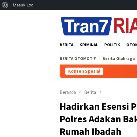
Tentang
Masuk Log
Loncat
WordPress
ke
konten
BERITA
KRIMINAL
POLITIK
OTO
BERITA OTOMOTIF
Berita Olahraga
Konten Spesial
Polsek 
Beranda
Berita
Hadirkan Esensi P
Polres Adakan Bakt
Rumah Ibadah