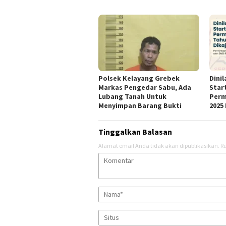
Polsek Kelayang Grebek
Dini
Markas Pengedar Sabu, Ada
Star
Lubang Tanah Untuk
Perm
Menyimpan Barang Bukti
2025 
Tinggalkan Balasan
Alamat email Anda tidak akan dipublikasikan.
Ru