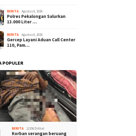
BERITA
Agustus 6, 2026
Polres Pekalongan Salurkan
13.000 Liter …
BERITA
Agustus 6, 2026
Gercep Layani Aduan Call Center
110, Pam…
A POPULER
1
BERITA
11556 Dilihat
Korban serangan beruang