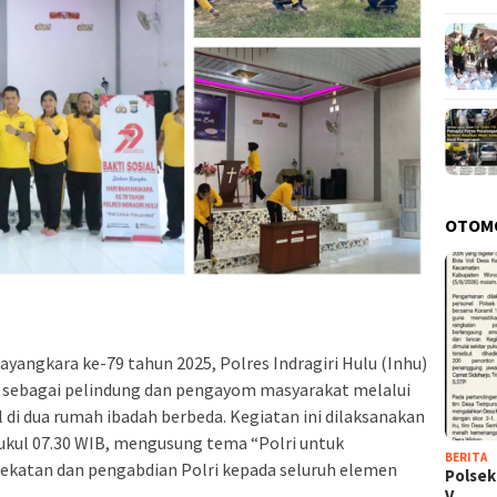
OTOM
angkara ke-79 tahun 2025, Polres Indragiri Hulu (Inhu)
sebagai pelindung dan pengayom masyarakat melalui
al di dua rumah ibadah berbeda. Kegiatan ini dilaksanakan
pukul 07.30 WIB, mengusung tema “Polri untuk
BERITA
dekatan dan pengabdian Polri kepada seluruh elemen
Polsek
V…