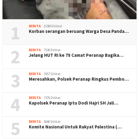
1
BERITA
11580 Dilihat
Korban serangan beruang Warga Desa Panda…
2
BERITA
7530 Dilihat
Jelang HUT RI ke 78 Camat Peranap Bagika…
3
BERITA
7457 Dilihat
Meresahkan, Polsek Peranap Ringkus Pembo…
4
BERITA
7376 Dilihat
Kapolsek Peranap Iptu Dodi Hajri SH Jali…
5
BERITA
5648 Dilihat
Komite Nasional Untuk Rakyat Palestina (…