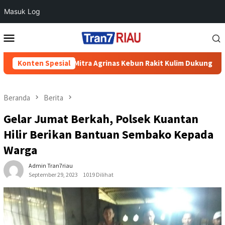
Masuk Log
Loncat
Menu
ke
Mobile
konten
askita Mitra Agrinas Kebun Rakit Kulim Dukung Semarak HUT RI di
Konten Spesial
Beranda
Berita
Gelar Jumat Berkah, Polsek Kuantan
Hilir Berikan Bantuan Sembako Kepada
Warga
Admin Tran7riau
September 29, 2023
1019 Dilihat