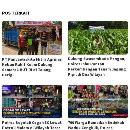
POS TERKAIT
Dukung Swasembada Pangan,
‎PT Pancawaskita Mitra Agrinas
Polres Inhu Pantau
Kebun Rakit Kulim Dukung
Perkembangan Tanam Jagung
Semarak HUT RI di Talang
Pipil di Dua Wilayah
Perigi
Polres Boyolali Cegah 3C Lewat
700 Warga Ramaikan Sedekah
Patroli Malam di Wilayah Teras
Waduk Cengklik, Polres