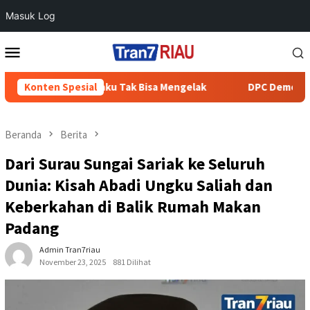
Masuk Log
Loncat
Menu
ke
Mobile
konten
tang Cenaku Tak Bisa Mengelak
Konten Spesial
DPC Demokrat Inhu Serahk
Beranda
Berita
Dari Surau Sungai Sariak ke Seluruh
Dunia: Kisah Abadi Ungku Saliah dan
Keberkahan di Balik Rumah Makan
Padang
Admin Tran7riau
November 23, 2025
881 Dilihat