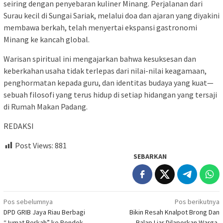
seiring dengan penyebaran kuliner Minang. Perjalanan dari
Surau kecil di Sungai Sariak, melalui doa dan ajaran yang diyakini
membawa berkah, telah menyertai ekspansi gastronomi
Minang ke kancah global.
Warisan spiritual ini mengajarkan bahwa kesuksesan dan
keberkahan usaha tidak terlepas dari nilai-nilai keagamaan,
penghormatan kepada guru, dan identitas budaya yang kuat—
sebuah filosofi yang terus hidup di setiap hidangan yang tersaji
di Rumah Makan Padang.
REDAKSI
Post Views:
881
SEBARKAN
Navigasi
Pos sebelumnya
Pos berikutnya
DPD GRIB Jaya Riau Berbagi
Bikin Resah Knalpot Brong Dan
pos
“Jumat Berkah” ke Pondok
Balap Liar Dilaporkan Warga,