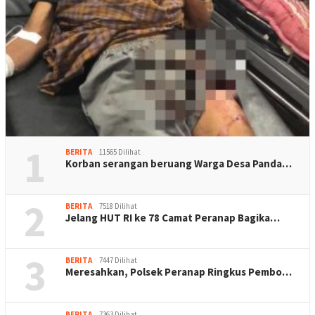
1
BERITA
11565 Dilihat
Korban serangan beruang Warga Desa Panda…
2
BERITA
7518 Dilihat
Jelang HUT RI ke 78 Camat Peranap Bagika…
3
BERITA
7447 Dilihat
Meresahkan, Polsek Peranap Ringkus Pembo…
BERITA
7363 Dilihat