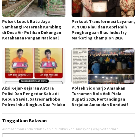
Polsek Lubuk Batu Jaya
Perkuat Transformasi Layanan,
Sambangi Peternak Kambing
PLN UID Riau dan Kepri Raih
di Desa Air Putihan Dukungan
Penghargaan Riau Industry
Ketahanan Pangan Nasional
Marketing Champion 2026
Aksi Kejar-Kejaran Antara
Polsek Sidoharjo Amankan
Polisi Dan Pengedar Sabu di
Turnamen Bola Voli Piala
Kebun Sawit, Satresnarkoba
Bupati 2026, Pertandingan
Polres Inhu Ringkus Dua Pelaku
Berjalan Aman dan Kondusif
Tinggalkan Balasan
Alamat email Anda tidak akan dipublikasikan.
Ruas yang wajib ditandai
*