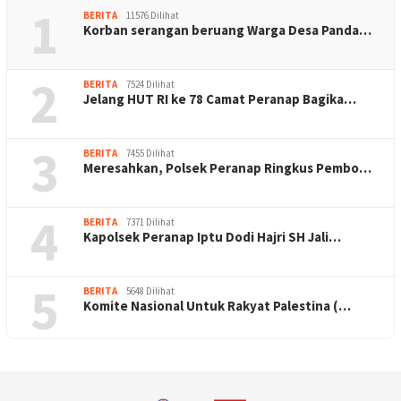
1
BERITA
11576 Dilihat
Korban serangan beruang Warga Desa Panda…
2
BERITA
7524 Dilihat
Jelang HUT RI ke 78 Camat Peranap Bagika…
3
BERITA
7455 Dilihat
Meresahkan, Polsek Peranap Ringkus Pembo…
4
BERITA
7371 Dilihat
Kapolsek Peranap Iptu Dodi Hajri SH Jali…
5
BERITA
5648 Dilihat
Komite Nasional Untuk Rakyat Palestina (…