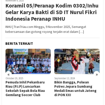
November 9, 2025
Koramil 05/Peranap Kodim 0302/Inhu
Gelar Karya Bakti di SD IT Nurul Fikri
Indonesia Peranap INHU
INHU | Tran7riau.com Minggu, 9 November 2025, Semangat
kebersamaan dan gotong royong terjalin erat dalam […]
BERITA TERKAIT
«
»
Oktober 19, 2025
September 13, 2024
S
Pemuda Inhil Pekanbaru
Bikin Bangga, Polwan
M
Riau (P.I.P) Luncurkan
Polres Jepara Sumbang
K
Sekolah Sepak Bola Riau
Medali Emas untuk Jateng
2
Gemilang Soccer Club
di PON XXI
D
U