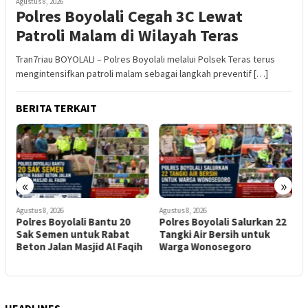
Agustus 8, 2026
Polres Boyolali Cegah 3C Lewat
Patroli Malam di Wilayah Teras
Tran7riau BOYOLALI – Polres Boyolali melalui Polsek Teras terus
mengintensifkan patroli malam sebagai langkah preventif […]
BERITA TERKAIT
«
»
Agustus 8, 2026
Agustus 8, 2026
A
Polres Boyolali Bantu 20
Polres Boyolali Salurkan 22
K
Sak Semen untuk Rabat
Tangki Air Bersih untuk
K
Beton Jalan Masjid Al Faqih
Warga Wonosegoro