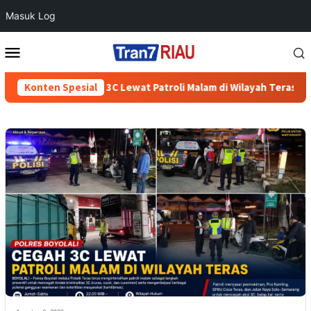
Masuk Log
Loncat
Menu
ke
Mobile
konten
Boyolali Cegah 3C Lewat Patroli Malam di Wilayah Teras
Konten Spesial
70