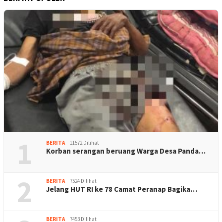
1
BERITA
11572 Dilihat
Korban serangan beruang Warga Desa Panda…
2
BERITA
7524 Dilihat
Jelang HUT RI ke 78 Camat Peranap Bagika…
BERITA
7453 Dilihat