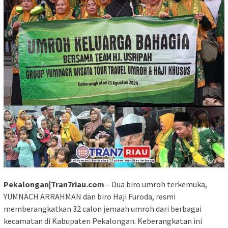
Pekalongan|Tran7riau.com
– Dua biro umroh terkemuka,
YUMNACH ARRAHMAN dan biro Haji Furoda, resmi
memberangkatkan 32 calon jemaah umroh dari berbagai
kecamatan di Kabupaten Pekalongan. Keberangkatan ini