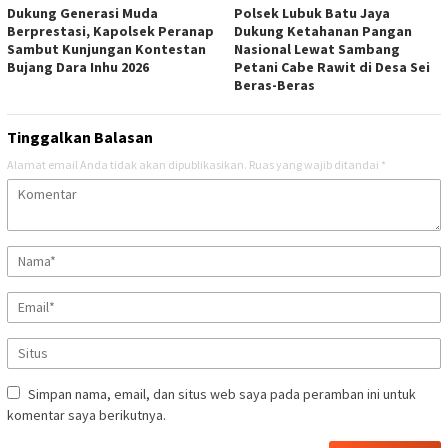
Dukung Generasi Muda
Polsek Lubuk Batu Jaya
Berprestasi, Kapolsek Peranap
Dukung Ketahanan Pangan
Sambut Kunjungan Kontestan
Nasional Lewat Sambang
Bujang Dara Inhu 2026
Petani Cabe Rawit di Desa Sei
Beras-Beras
Tinggalkan Balasan
Alamat email Anda tidak akan dipublikasikan.
Ruas yang wajib ditandai
*
Simpan nama, email, dan situs web saya pada peramban ini untuk
komentar saya berikutnya.