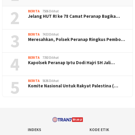
2
BERITA
7506 Dilihat
Jelang HUT RI ke 78 Camat Peranap Bagika…
3
BERITA
7433 Dilihat
Meresahkan, Polsek Peranap Ringkus Pembo…
4
BERITA
7350 Dilihat
Kapolsek Peranap Iptu Dodi Hajri SH Jali…
5
BERITA
5636 Dilihat
Komite Nasional Untuk Rakyat Palestina (…
INDEKS
KODE ETIK