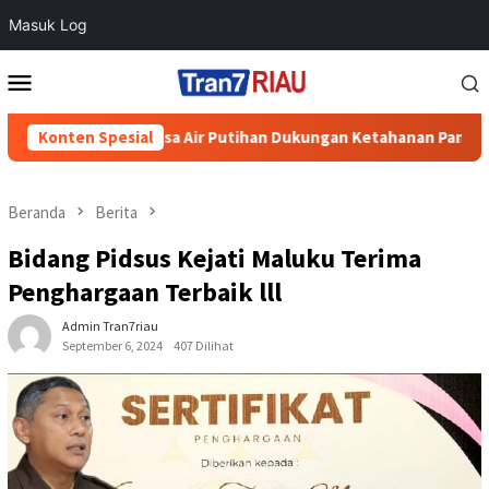
Masuk Log
Loncat
Menu
ke
Mobile
konten
ing di Desa Air Putihan Dukungan Ketahanan Pangan Nasional
Konten Spesial
Beranda
Berita
Bidang Pidsus Kejati Maluku Terima
Penghargaan Terbaik lll
Admin Tran7riau
September 6, 2024
407 Dilihat