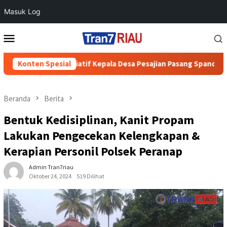
Masuk Log
Loncat
Menu
ke
Mobile
konten
esiasi Inisiatif Kepala Desa Pesajian Pasang Spanduk Himbauan
Konten Spesial
Beranda
Berita
Bentuk Kedisiplinan, Kanit Propam
Lakukan Pengecekan Kelengkapan &
Kerapian Personil Polsek Peranap
Admin Tran7riau
Oktober 24, 2024
519 Dilihat