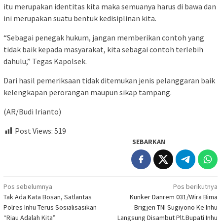
itu merupakan identitas kita maka semuanya harus di bawa dan
ini merupakan suatu bentuk kedisiplinan kita.
“Sebagai penegak hukum, jangan memberikan contoh yang
tidak baik kepada masyarakat, kita sebagai contoh terlebih
dahulu,” Tegas Kapolsek.
Dari hasil pemeriksaan tidak ditemukan jenis pelanggaran baik
kelengkapan perorangan maupun sikap tampang.
(AR/Budi Irianto)
Post Views:
519
SEBARKAN
Navigasi
Pos sebelumnya
Pos berikutnya
Tak Ada Kata Bosan, Satlantas
Kunker Danrem 031/Wira Bima
pos
Polres Inhu Terus Sosialisasikan
Brigjen TNI Sugiyono Ke Inhu
“Riau Adalah Kita”
Langsung Disambut Plt.Bupati Inhu