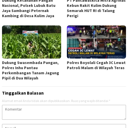
Dukung Ketahanan Pangan
‎PT Pancawaskita Mitra Agrinas
Nasional, Polsek Lubuk Batu
Kebun Rakit Kulim Dukung
Jaya Sambangi Peternak
Semarak HUT RI di Talang
Kambing di Desa Kulim Jaya
Perigi
Dukung Swasembada Pangan,
Polres Boyolali Cegah 3C Lewat
Polres Inhu Pantau
Patroli Malam di Wilayah Teras
Perkembangan Tanam Jagung
Pipil di Dua Wilayah
Tinggalkan Balasan
Alamat email Anda tidak akan dipublikasikan.
Ruas yang wajib ditandai
*