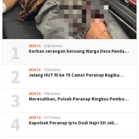
1
BERITA
11583 Dilihat
Korban serangan beruang Warga Desa Panda…
2
BERITA
7532 Dilihat
Jelang HUT RI ke 78 Camat Peranap Bagika…
3
BERITA
7458 Dilihat
Meresahkan, Polsek Peranap Ringkus Pembo…
4
BERITA
7377 Dilihat
Kapolsek Peranap Iptu Dodi Hajri SH Jali…