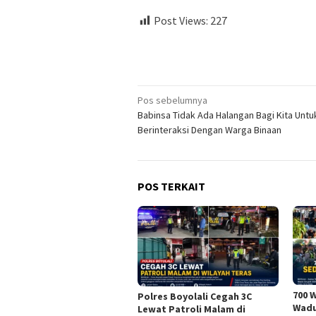
Post Views:
227
Navigasi
Pos sebelumnya
Babinsa Tidak Ada Halangan Bagi Kita Untu
pos
Berinteraksi Dengan Warga Binaan
POS TERKAIT
700 
Polres Boyolali Cegah 3C
Wadu
Lewat Patroli Malam di