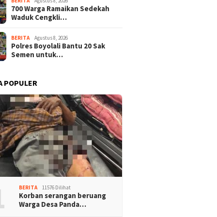
BERITA
Agustus 8, 2026
700 Warga Ramaikan Sedekah
Waduk Cengkli…
BERITA
Agustus 8, 2026
Polres Boyolali Bantu 20 Sak
Semen untuk…
A POPULER
1
BERITA
11576 Dilihat
Korban serangan beruang
Warga Desa Panda…