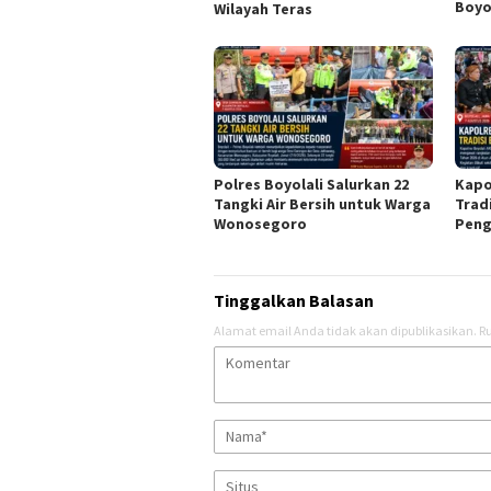
Boyo
Wilayah Teras
Polres Boyolali Salurkan 22
Kapo
Tangki Air Bersih untuk Warga
Trad
Wonosegoro
Peng
Tinggalkan Balasan
Alamat email Anda tidak akan dipublikasikan.
Ru