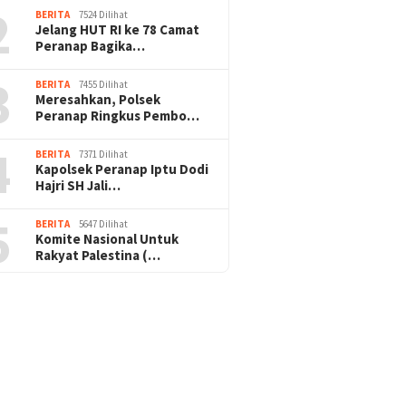
2
BERITA
7524 Dilihat
Jelang HUT RI ke 78 Camat
Peranap Bagika…
3
BERITA
7455 Dilihat
Meresahkan, Polsek
Peranap Ringkus Pembo…
4
BERITA
7371 Dilihat
Kapolsek Peranap Iptu Dodi
Hajri SH Jali…
5
BERITA
5647 Dilihat
Komite Nasional Untuk
Rakyat Palestina (…