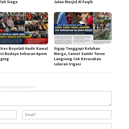
lali Siaga
Jalan Masjid Al Faqih
lres Boyolali Hadir Kawal
Sigap Tanggapi Keluhan
isi Budaya Sebaran Apem
Warga, Camat Sambi Turun
ging
Langsung Cek Kerusakan
saluran Irigasi
as yang wajib ditandai
*