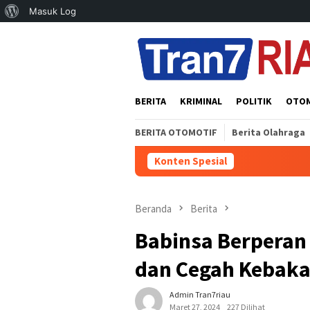
Tentang
Masuk Log
Loncat
WordPress
ke
konten
BERITA
KRIMINAL
POLITIK
OTO
BERITA OTOMOTIF
Berita Olahraga
Konten Spesial
Beranda
Berita
Babinsa Berperan 
dan Cegah Kebaka
Admin Tran7riau
Maret 27, 2024
227 Dilihat