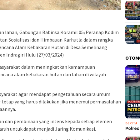
n lahan, Gabungan Babinsa Koramil 05/Peranap Kodim
atan Sosialisasi dan Himbauan Karhutla dalam rangka
ncana Alam Kebakaran Hutan di Desa Semelinang
 Indragiri Hulu (27/03/2024)
OTOM
masyarakat dalam meningkatkan kemampuan
cana alam kebakaran hutan dan lahan di wilayah
masyarakat agar mendapat pengetahuan secara umum
 tetap yang harus dilakukan jika menemui permasalahan
naannya.
n dan pembinaan yang intens kepada setiap elemen
BERITA
Polres
ruh untuk dapat menjadi Jaring Komunikasi.