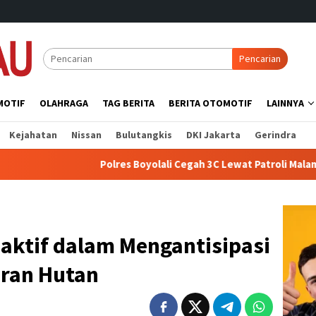
Pencarian
MOTIF
OLAHRAGA
TAG BERITA
BERITA OTOMOTIF
LAINNYA
Kejahatan
Nissan
Bulutangkis
DKI Jakarta
Gerindra
Polres Boyolali Cegah 3C Lewat Patroli Malam di Wilayah 
aktif dalam Mengantisipasi
ran Hutan