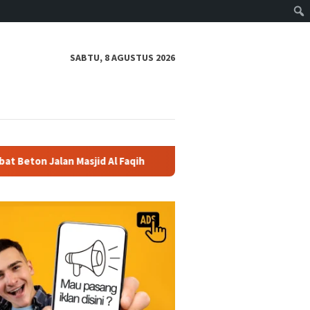
SABTU, 8 AGUSTUS 2026
Masjid Al Faqih
Polres Boyolali Salurkan 22 Tangki Air B