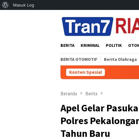
Tentang
Masuk Log
Loncat
WordPress
ke
konten
BERITA
KRIMINAL
POLITIK
OTO
BERITA OTOMOTIF
Berita Olahraga
Konten Spesial
Beranda
Berita
Apel Gelar Pasuka
Polres Pekalonga
Tahun Baru