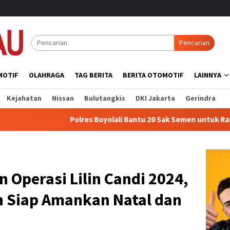
Pencarian
MOTIF
OLAHRAGA
TAG BERITA
BERITA OTOMOTIF
LAINNYA
Kejahatan
Nissan
Bulutangkis
DKI Jakarta
Gerindra
Polres Boyolali Bantu 20 Sak Semen untuk Rabat Beton Jalan 
n Operasi Lilin Candi 2024,
n Siap Amankan Natal dan