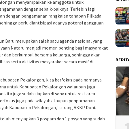
kalongan menyampaikan ke amggota untuk
ngamanan dengan sebaik-baiknya. Terlebih lagi
aan dengan pengamanan rangkaian tahapan Pilkada
 sehingga perlu diantisipasi adanya potensi gangguan
un Baru merupakan salah satu agenda nasional yang
erayaan Nataru menjadi momen penting bagi masyarakat
ibur dan berkumpul bersama keluarga, sehingga akan
BERIT
as serta aktivitas masyarakat secara masif di
 Kabupaten Pekalongan, kita berfokus pada namanya
mana untuk Kabupaten Pekalongan walaupun juga
n kita juga sudah siapkan di sana untuk rest area
berfokus juga pada wilayah ataupun pengamanan-
ayah Kabupaten Pekalongan,” terang AKBP Doni.
telah menyiapkan 3 pospam dan 1 posyan yang sudah