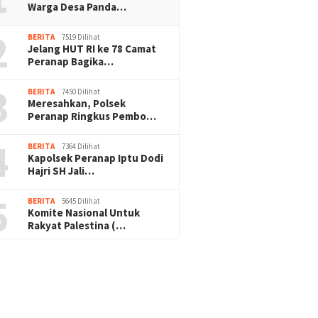
Warga Desa Panda…
2
BERITA
7519 Dilihat
Jelang HUT RI ke 78 Camat
Peranap Bagika…
3
BERITA
7450 Dilihat
Meresahkan, Polsek
Peranap Ringkus Pembo…
4
BERITA
7364 Dilihat
Kapolsek Peranap Iptu Dodi
Hajri SH Jali…
5
BERITA
5645 Dilihat
Komite Nasional Untuk
Rakyat Palestina (…