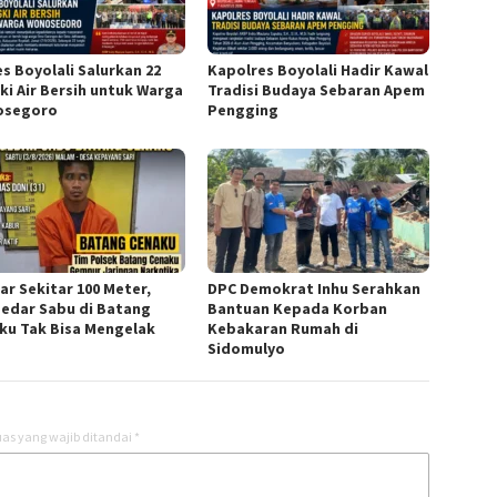
es Boyolali Salurkan 22
Kapolres Boyolali Hadir Kawal
ki Air Bersih untuk Warga
Tradisi Budaya Sebaran Apem
osegoro
Pengging
ar Sekitar 100 Meter,
DPC Demokrat Inhu Serahkan
edar Sabu di Batang
Bantuan Kepada Korban
ku Tak Bisa Mengelak
Kebakaran Rumah di
Sidomulyo
as yang wajib ditandai
*