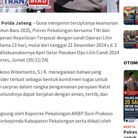
, Polda Jateng
– Guna menjamin terciptanya keamanan
ahun Baru 2025, Polres Pekalongan bersama TNI dan
erasi Kepolisian Terpusat dengan sandi Operasi Lilin
ama 13 hari, mulai dari tanggal 21 Desember 2024 s.d. 2
n dilaksanakannya Apel Gelar Pasukan Ops Lilin Candi 2024
res, Jumat (20/12/24).
OTOM
koso Widamanto, S.I.K. menegaskan bahwa yang
older terkait sebagai bentuk komitmen tugas untuk
 sarpras dalam rangka pengamanan perayaan Natal
seluruhnya dapat berjalan dengan aman, tertib, dan
angsung oleh Kapolres Pekalongan AKBP Doni Prakoso
h Forkopimda Kabupaten Pekalongan serta diikuti oleh
BERITA
Polres
untu