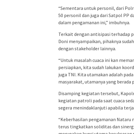
“Sementara untuk personil, dari Polr
50 personil dan juga dari Satpol PP d
dalam pengamanan ini,” imbuhnya.
Terkait dengan antisipasi terhadap 
Doni menyampaikan, pihaknya sudah
dengan stakeholder lainnya.
“Untuk masalah cuaca ini kan memang 
persiapkan, kita sudah lakukan koor
juga TNI. Kita utamakan adalah pada
masyarakat, utamanya yang berada p
Disamping kegiatan tersebut, Kapo
kegiatan patroli pada saat cuaca se
segera menindaklanjuti apabila terja
“Keberhasilan pengamanan Nataru m
terus tingkatkan soliditas dan siner
merupakan kunci utama kesuksesan 