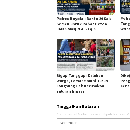
Polr
Polres Boyolali Bantu 20 Sak
Tang
Semen untuk Rabat Beton
Won
Jalan Masjid Al Faqih
Sigap Tanggapi Keluhan
Dikej
Warga, Camat Sambi Turun
Peng
Langsung Cek Kerusakan
Cena
saluran Irigasi
Tinggalkan Balasan
Alamat email Anda tidak akan dipublikasikan.
Ru