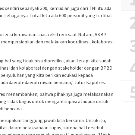
es sendiri sebanyak 300, kemudian juga dari TNI itu ada
an sebagainya. Total kita ada 600 personil yang terlibat
potensi kerawanan cuaca ekstrem saat Nataru, AKBP
 mempersiapkan dan melakukan koordinasi, kolaborasi
hal yang tidak bisa diprediksi, akan tetapi kita sudah
dinasi dan kolaborasi dengan stakeholder dengan BPBD
 penyuluhan yang kita berikan edukasi kepada
ada daerah-daerah rawan bencana,” tutur Kapolres.
lres menambahkan, bahwa pihaknya juga melaksanakan
dang tidak bagus untuk mengantisipasi ataupun untuk
di bencana.
erupakan tanggung jawab kita bersama. Untuk itu,
gitas dalam pelaksanaan tugas, karena hal tersebut
penyelenggaraan sebuah operasi,” pungkasnya. (Mbah