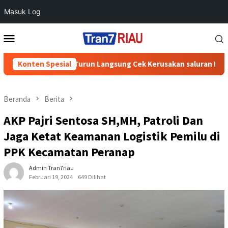
Masuk Log
Loncat
Menu
ke
Mobile
konten
t Sambi Turun Langsung Cek Kerusakan saluran Irigasi
Konten Spesial
D
Beranda
Berita
AKP Pajri Sentosa SH,MH, Patroli Dan
Jaga Ketat Keamanan Logistik Pemilu di
PPK Kecamatan Peranap
Admin Tran7riau
Februari 19, 2024
649 Dilihat