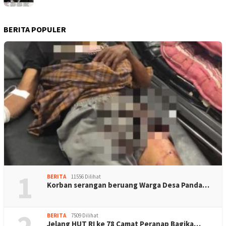
BERITA POPULER
1
BERITA
11556 Dilihat
Korban serangan beruang Warga Desa Panda…
BERITA
7509 Dilihat
Jelang HUT RI ke 78 Camat Peranap Bagika…