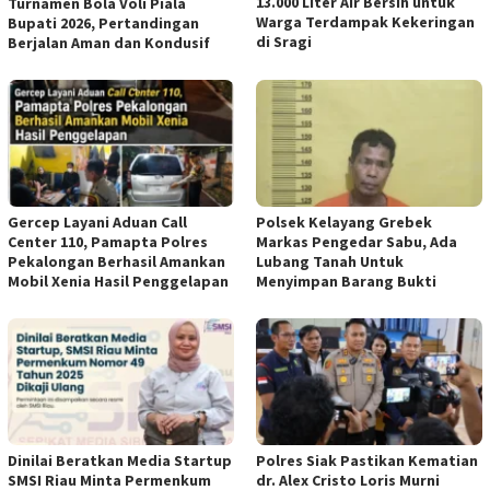
13.000 Liter Air Bersih untuk
Turnamen Bola Voli Piala
Warga Terdampak Kekeringan
Bupati 2026, Pertandingan
di Sragi
Berjalan Aman dan Kondusif
Gercep Layani Aduan Call
Polsek Kelayang Grebek
Center 110, Pamapta Polres
Markas Pengedar Sabu, Ada
Pekalongan Berhasil Amankan
Lubang Tanah Untuk
Mobil Xenia Hasil Penggelapan
Menyimpan Barang Bukti
Dinilai Beratkan Media Startup
Polres Siak Pastikan Kematian
SMSI Riau Minta Permenkum
dr. Alex Cristo Loris Murni