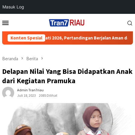
Masuk Log
Loncat
Menu
ke
Mobile
konten
2026, Pertandingan Berjalan Aman dan Kondusif
Konten Spesial
Polres Pe
Beranda
Berita
Delapan Nilai Yang Bisa Didapatkan Anak
dari Kegiatan Pramuka
Admin Tran7riau
Juli 18, 2023
2085 Dilihat