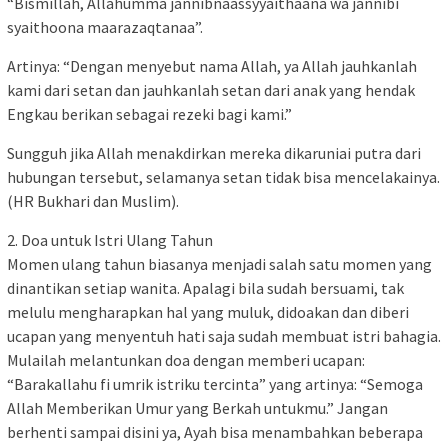
“Bismillah, Allahumma jannibnaassyyaithaana wa jannibi
syaithoona maarazaqtanaa”.
Artinya: “Dengan menyebut nama Allah, ya Allah jauhkanlah
kami dari setan dan jauhkanlah setan dari anak yang hendak
Engkau berikan sebagai rezeki bagi kami.”
Sungguh jika Allah menakdirkan mereka dikaruniai putra dari
hubungan tersebut, selamanya setan tidak bisa mencelakainya.
(HR Bukhari dan Muslim).
2. Doa untuk Istri Ulang Tahun
Momen ulang tahun biasanya menjadi salah satu momen yang
dinantikan setiap wanita. Apalagi bila sudah bersuami, tak
melulu mengharapkan hal yang muluk, didoakan dan diberi
ucapan yang menyentuh hati saja sudah membuat istri bahagia.
Mulailah melantunkan doa dengan memberi ucapan:
“Barakallahu fi umrik istriku tercinta” yang artinya: “Semoga
Allah Memberikan Umur yang Berkah untukmu.” Jangan
berhenti sampai disini ya, Ayah bisa menambahkan beberapa