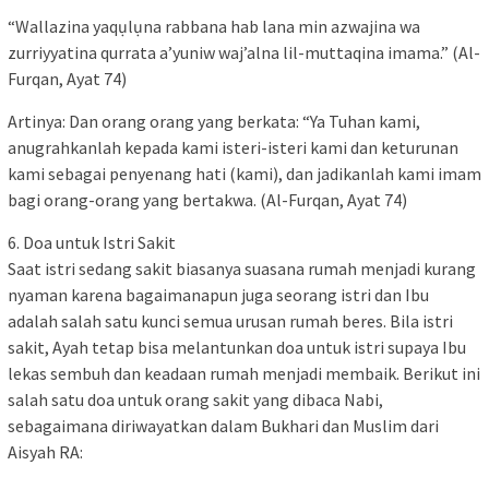
“Wallazina yaqụlụna rabbana hab lana min azwajina wa
zurriyyatina qurrata a’yuniw waj’alna lil-muttaqina imama.” (Al-
Furqan, Ayat 74)
Artinya: Dan orang orang yang berkata: “Ya Tuhan kami,
anugrahkanlah kepada kami isteri-isteri kami dan keturunan
kami sebagai penyenang hati (kami), dan jadikanlah kami imam
bagi orang-orang yang bertakwa. (Al-Furqan, Ayat 74)
6. Doa untuk Istri Sakit
Saat istri sedang sakit biasanya suasana rumah menjadi kurang
nyaman karena bagaimanapun juga seorang istri dan Ibu
adalah salah satu kunci semua urusan rumah beres. Bila istri
sakit, Ayah tetap bisa melantunkan doa untuk istri supaya Ibu
lekas sembuh dan keadaan rumah menjadi membaik. Berikut ini
salah satu doa untuk orang sakit yang dibaca Nabi,
sebagaimana diriwayatkan dalam Bukhari dan Muslim dari
Aisyah RA: