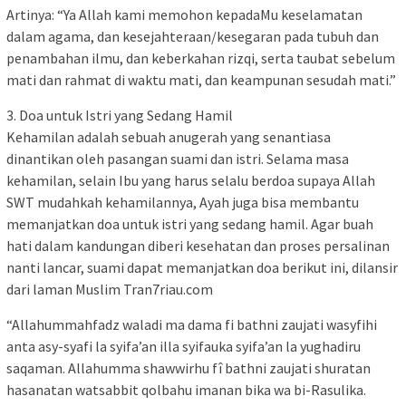
Artinya: “Ya Allah kami memohon kepadaMu keselamatan
dalam agama, dan kesejahteraan/kesegaran pada tubuh dan
penambahan ilmu, dan keberkahan rizqi, serta taubat sebelum
mati dan rahmat di waktu mati, dan keampunan sesudah mati.”
3. Doa untuk Istri yang Sedang Hamil
Kehamilan adalah sebuah anugerah yang senantiasa
dinantikan oleh pasangan suami dan istri. Selama masa
kehamilan, selain Ibu yang harus selalu berdoa supaya Allah
SWT mudahkah kehamilannya, Ayah juga bisa membantu
memanjatkan doa untuk istri yang sedang hamil. Agar buah
hati dalam kandungan diberi kesehatan dan proses persalinan
nanti lancar, suami dapat memanjatkan doa berikut ini, dilansir
dari laman Muslim Tran7riau.com
“Allahummahfadz waladi ma dama fi bathni zaujati wasyfihi
anta asy-syafi la syifa’an illa syifauka syifa’an la yughadiru
saqaman. Allahumma shawwirhu fî bathni zaujati shuratan
hasanatan watsabbit qolbahu imanan bika wa bi-Rasulika.