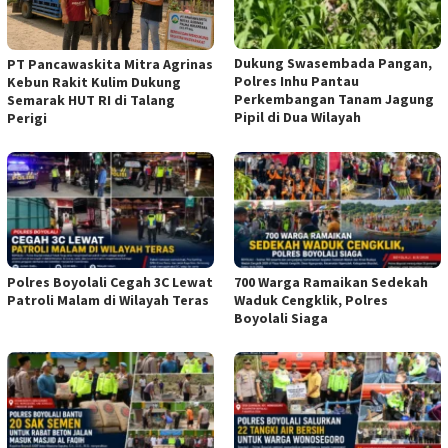
Dukung Swasembada Pangan,
‎PT Pancawaskita Mitra Agrinas
Polres Inhu Pantau
Kebun Rakit Kulim Dukung
Perkembangan Tanam Jagung
Semarak HUT RI di Talang
Pipil di Dua Wilayah
Perigi
Polres Boyolali Cegah 3C Lewat
700 Warga Ramaikan Sedekah
Patroli Malam di Wilayah Teras
Waduk Cengklik, Polres
Boyolali Siaga