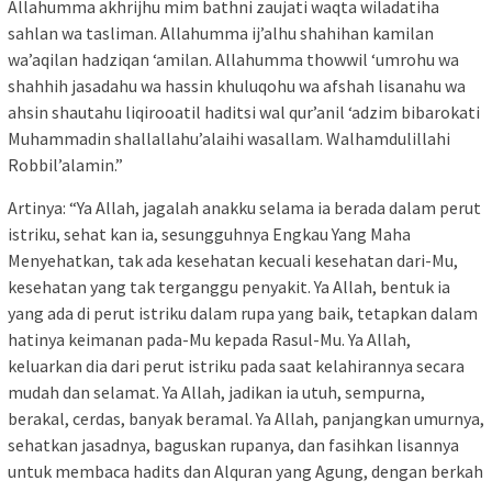
Allahumma akhrijhu mim bathni zaujati waqta wiladatiha
sahlan wa tasliman. Allahumma ij’alhu shahihan kamilan
wa’aqilan hadziqan ‘amilan. Allahumma thowwil ‘umrohu wa
shahhih jasadahu wa hassin khuluqohu wa afshah lisanahu wa
ahsin shautahu liqirooatil haditsi wal qur’anil ‘adzim bibarokati
Muhammadin shallallahu’alaihi wasallam. Walhamdulillahi
Robbil’alamin.”
Artinya: “Ya Allah, jagalah anakku selama ia berada dalam perut
istriku, sehat kan ia, sesungguhnya Engkau Yang Maha
Menyehatkan, tak ada kesehatan kecuali kesehatan dari-Mu,
kesehatan yang tak terganggu penyakit. Ya Allah, bentuk ia
yang ada di perut istriku dalam rupa yang baik, tetapkan dalam
hatinya keimanan pada-Mu kepada Rasul-Mu. Ya Allah,
keluarkan dia dari perut istriku pada saat kelahirannya secara
mudah dan selamat. Ya Allah, jadikan ia utuh, sempurna,
berakal, cerdas, banyak beramal. Ya Allah, panjangkan umurnya,
sehatkan jasadnya, baguskan rupanya, dan fasihkan lisannya
untuk membaca hadits dan Alquran yang Agung, dengan berkah