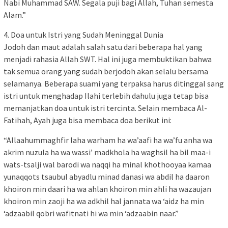
Nabi Muhammad SAW. Segala puji bagi Allah, Tuhan semesta
Alam.”
4. Doa untuk Istri yang Sudah Meninggal Dunia
Jodoh dan maut adalah salah satu dari beberapa hal yang
menjadi rahasia Allah SWT. Hal ini juga membuktikan bahwa
tak semua orang yang sudah berjodoh akan selalu bersama
selamanya. Beberapa suami yang terpaksa harus ditinggal sang
istri untuk menghadap Ilahi terlebih dahulu juga tetap bisa
memanjatkan doa untuk istri tercinta. Selain membaca Al-
Fatihah, Ayah juga bisa membaca doa berikut ini:
“Allaahummaghfir laha warham ha wa’aafi ha wa’fu anha wa
akrim nuzula ha wa wassi’ madkhola ha waghsil ha bil maa-i
wats-tsalji wal barodi wa naqqi ha minal khothooyaa kamaa
yunaqqots tsaubul abyadlu minad danasi wa abdil ha daaron
khoiron min daari ha wa ahlan khoiron min ahli ha wazaujan
khoiron min zaoji ha wa adkhil hal jannata wa ‘aidz ha min
‘adzaabil qobri wafitnati hi wa min ‘adzaabin naar.”