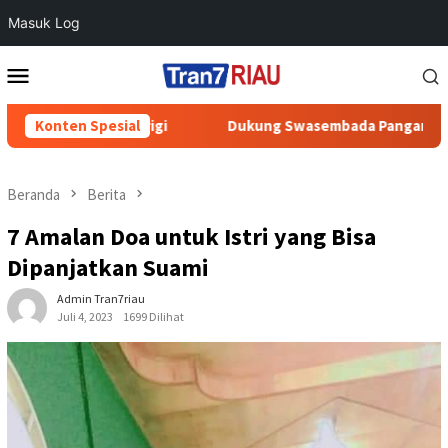
Masuk Log
Loncat
Menu
ke
Mobile
konten
i
Konten Spesial
Dukung Swasembada Pangan, Polres Inhu Pantau Perke
Beranda
Berita
7 Amalan Doa untuk Istri yang Bisa
Dipanjatkan Suami
Admin Tran7riau
Juli 4, 2023
1699 Dilihat