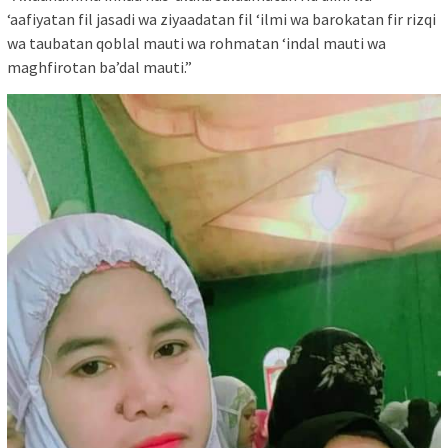
‘aafiyatan fil jasadi wa ziyaadatan fil ‘ilmi wa barokatan fir rizqi
wa taubatan qoblal mauti wa rohmatan ‘indal mauti wa
maghfirotan ba’dal mauti.”