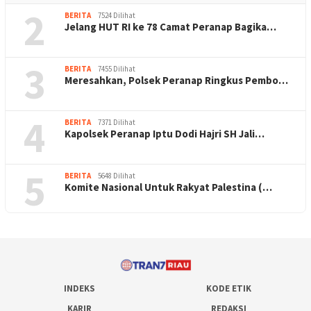
2
BERITA
7524 Dilihat
Jelang HUT RI ke 78 Camat Peranap Bagika…
3
BERITA
7455 Dilihat
Meresahkan, Polsek Peranap Ringkus Pembo…
4
BERITA
7371 Dilihat
Kapolsek Peranap Iptu Dodi Hajri SH Jali…
5
BERITA
5648 Dilihat
Komite Nasional Untuk Rakyat Palestina (…
INDEKS
KODE ETIK
KARIR
REDAKSI