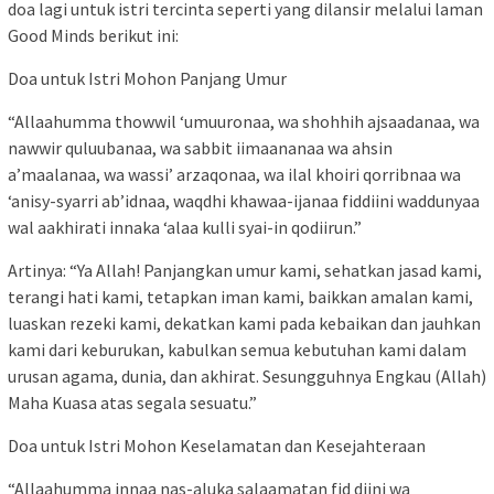
doa lagi untuk istri tercinta seperti yang dilansir melalui laman
Good Minds berikut ini:
Doa untuk Istri Mohon Panjang Umur
“Allaahumma thowwil ‘umuuronaa, wa shohhih ajsaadanaa, wa
nawwir quluubanaa, wa sabbit iimaananaa wa ahsin
a’maalanaa, wa wassi’ arzaqonaa, wa ilal khoiri qorribnaa wa
‘anisy-syarri ab’idnaa, waqdhi khawaa-ijanaa fiddiini waddunyaa
wal aakhirati innaka ‘alaa kulli syai-in qodiirun.”
Artinya: “Ya Allah! Panjangkan umur kami, sehatkan jasad kami,
terangi hati kami, tetapkan iman kami, baikkan amalan kami,
luaskan rezeki kami, dekatkan kami pada kebaikan dan jauhkan
kami dari keburukan, kabulkan semua kebutuhan kami dalam
urusan agama, dunia, dan akhirat. Sesungguhnya Engkau (Allah)
Maha Kuasa atas segala sesuatu.”
Doa untuk Istri Mohon Keselamatan dan Kesejahteraan
“Allaahumma innaa nas-aluka salaamatan fid diini wa